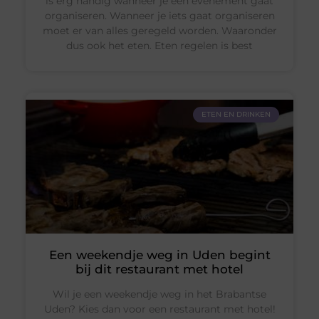
is erg handig wanneer je een evenement gaat
organiseren. Wanneer je iets gaat organiseren
moet er van alles geregeld worden. Waaronder
dus ook het eten. Eten regelen is best
ETEN EN DRINKEN
Een weekendje weg in Uden begint
bij dit restaurant met hotel
Wil je een weekendje weg in het Brabantse
Uden? Kies dan voor een restaurant met hotel!