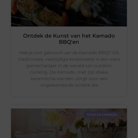
Ontdek de Kunst van het Kamado
BBQ'en
Heb je ooit gehoord van de Kamado BBQ? Dit
traditionele, veelzijdige kooktoestel is een ware
gamechanger in de wereld van outdoor
cooking. De Kamado, met zijn dikke,
keramische wanden, zorgt voor een
ongeëvenaarde isolatie die
ETEN EN DRINKEN