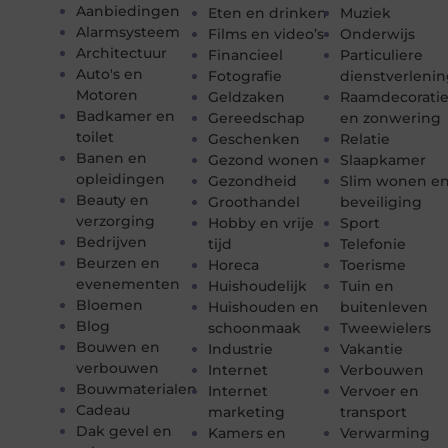
Aanbiedingen
Eten en drinken
Muziek
Alarmsysteem
Films en video’s
Onderwijs
Architectuur
Financieel
Particuliere
Auto's en
Fotografie
dienstverleni
Motoren
Geldzaken
Raamdecorati
Badkamer en
Gereedschap
en zonwering
toilet
Geschenken
Relatie
Banen en
Gezond wonen
Slaapkamer
opleidingen
Gezondheid
Slim wonen e
Beauty en
Groothandel
beveiliging
verzorging
Hobby en vrije
Sport
Bedrijven
tijd
Telefonie
Beurzen en
Horeca
Toerisme
evenementen
Huishoudelijk
Tuin en
Bloemen
Huishouden en
buitenleven
Blog
schoonmaak
Tweewielers
Bouwen en
Industrie
Vakantie
verbouwen
Internet
Verbouwen
Bouwmaterialen
Internet
Vervoer en
Cadeau
marketing
transport
Dak gevel en
Kamers en
Verwarming