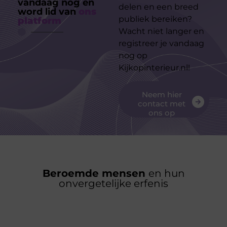
vandaag nog en
delen en een breed
word lid van
ons
publiek bereiken?
platform
Wacht niet langer en
registreer je vandaag
nog op
Kijkopinterieur.nl!
Neem hier
contact met
ons op
Beroemde mensen
en hun
onvergetelijke erfenis