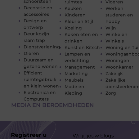
schoorsteen
ruimtes
Vloeren
Decoratie en
Keuken
Werken
accessoires
Kinderen
studeren en
Design en
Kleur en Stijl
hobby
ontwerp
Koeling
Wijn
Deur kozijn
Koken eten en
Winkelen
raam trap
drinken
Winkels
Dienstverlening
Kunst en Kitsch
Woning en Tui
Dieren
Lampen en
Woningaanbo
Duurzaam en
verlichting
Woningen
gezond wonen
Management
Woonkamer
Efficient
Marketing
Zakelijk
ruimtegebruik
Meubels
Zakelijke
en klein wonen
Mode en
dienstverleni
Electronica en
Kleding
Zorg
Computers
MEDIA EN BEROEMDHEDEN
Registreer u
Wil jij jouw blogs