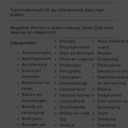
Tuinonderhoud tilt uw interieurstijl door naar
buiten
Begeleid Wonen in Zuid-Limburg: Jouw Gids voor
Heerlen en Maastricht
Energie
Muur plafond 
Categorieën
Entertainment
wand
Aanbiedingen
Eten en drinken
Muziek
Alarmsysteem
Films en video’s
Onderwijs
Architectuur
Financieel
Particuliere
Auto's en
Fotografie
dienstverleni
Motoren
Geldzaken
Raamdecorati
Badkamer en
Gereedschap
en zonwering
toilet
Geschenken
Relatie
Banen en
Gezond wonen
Slaapkamer
opleidingen
Gezondheid
Slim wonen e
Beauty en
Groothandel
beveiliging
verzorging
Hobby en vrije
Sport
Bedrijven
tijd
Telefonie
Beurzen en
Horeca
Toerisme