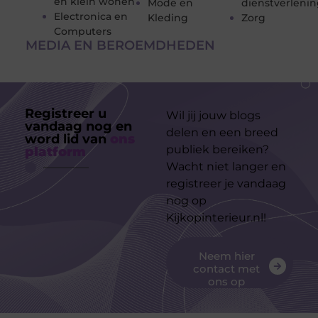
en klein wonen
Mode en
dienstverleni
Electronica en
Kleding
Zorg
Computers
MEDIA EN BEROEMDHEDEN
Registreer u
Wil jij jouw blogs
vandaag nog en
delen en een breed
word lid van
ons
publiek bereiken?
platform
Wacht niet langer en
registreer je vandaag
nog op
Kijkopinterieur.nl!
Neem hier
contact met
ons op