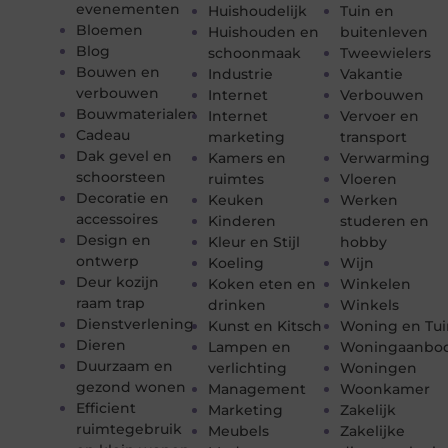
evenementen
Huishoudelijk
Tuin en
Bloemen
Huishouden en
buitenleven
Blog
schoonmaak
Tweewielers
Bouwen en
Industrie
Vakantie
verbouwen
Internet
Verbouwen
Bouwmaterialen
Internet
Vervoer en
Cadeau
marketing
transport
Dak gevel en
Kamers en
Verwarming
schoorsteen
ruimtes
Vloeren
Decoratie en
Keuken
Werken
accessoires
Kinderen
studeren en
Design en
Kleur en Stijl
hobby
ontwerp
Koeling
Wijn
Deur kozijn
Koken eten en
Winkelen
raam trap
drinken
Winkels
Dienstverlening
Kunst en Kitsch
Woning en Tui
Dieren
Lampen en
Woningaanbo
Duurzaam en
verlichting
Woningen
gezond wonen
Management
Woonkamer
Efficient
Marketing
Zakelijk
ruimtegebruik
Meubels
Zakelijke