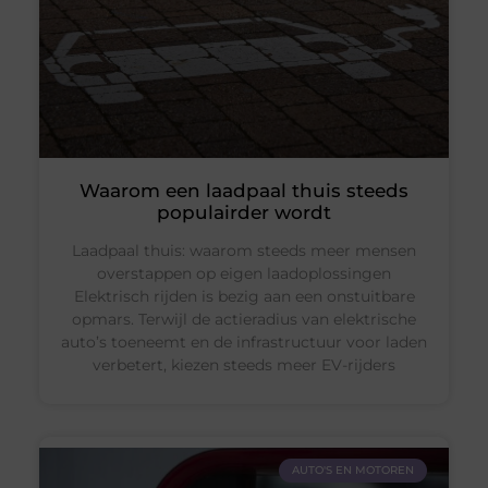
Waarom een laadpaal thuis steeds
populairder wordt
Laadpaal thuis: waarom steeds meer mensen
overstappen op eigen laadoplossingen
Elektrisch rijden is bezig aan een onstuitbare
opmars. Terwijl de actieradius van elektrische
auto’s toeneemt en de infrastructuur voor laden
verbetert, kiezen steeds meer EV-rijders
AUTO'S EN MOTOREN