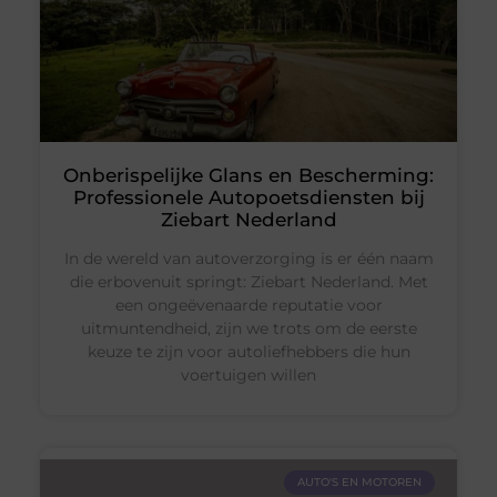
Onberispelijke Glans en Bescherming:
Professionele Autopoetsdiensten bij
Ziebart Nederland
In de wereld van autoverzorging is er één naam
die erbovenuit springt: Ziebart Nederland. Met
een ongeëvenaarde reputatie voor
uitmuntendheid, zijn we trots om de eerste
keuze te zijn voor autoliefhebbers die hun
voertuigen willen
AUTO'S EN MOTOREN