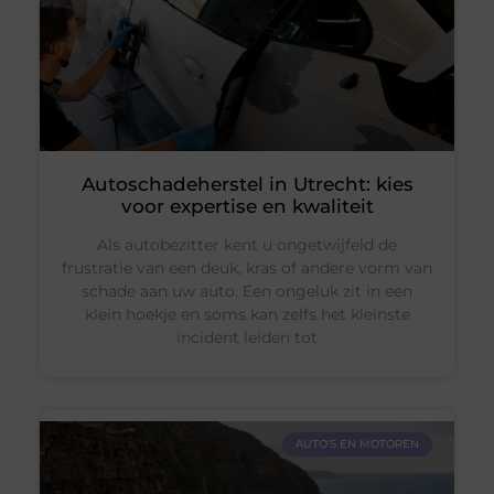
Autoschadeherstel in Utrecht: kies
voor expertise en kwaliteit
Als autobezitter kent u ongetwijfeld de
frustratie van een deuk, kras of andere vorm van
schade aan uw auto. Een ongeluk zit in een
klein hoekje en soms kan zelfs het kleinste
incident leiden tot
AUTO'S EN MOTOREN