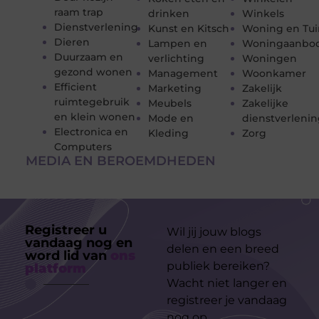
raam trap
drinken
Winkels
Dienstverlening
Kunst en Kitsch
Woning en Tui
Dieren
Lampen en
Woningaanbo
Duurzaam en
verlichting
Woningen
gezond wonen
Management
Woonkamer
Efficient
Marketing
Zakelijk
ruimtegebruik
Meubels
Zakelijke
en klein wonen
Mode en
dienstverleni
Electronica en
Kleding
Zorg
Computers
MEDIA EN BEROEMDHEDEN
Registreer u
Wil jij jouw blogs
vandaag nog en
delen en een breed
word lid van
ons
publiek bereiken?
platform
Wacht niet langer en
registreer je vandaag
nog op