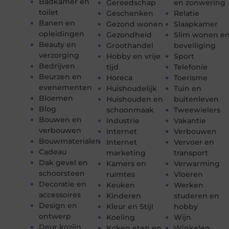
Badkamer en
Gereedschap
en zonwering
toilet
Geschenken
Relatie
Banen en
Gezond wonen
Slaapkamer
opleidingen
Gezondheid
Slim wonen e
Beauty en
Groothandel
beveiliging
verzorging
Hobby en vrije
Sport
Bedrijven
tijd
Telefonie
Beurzen en
Horeca
Toerisme
evenementen
Huishoudelijk
Tuin en
Bloemen
Huishouden en
buitenleven
Blog
schoonmaak
Tweewielers
Bouwen en
Industrie
Vakantie
verbouwen
Internet
Verbouwen
Bouwmaterialen
Internet
Vervoer en
Cadeau
marketing
transport
Dak gevel en
Kamers en
Verwarming
schoorsteen
ruimtes
Vloeren
Decoratie en
Keuken
Werken
accessoires
Kinderen
studeren en
Design en
Kleur en Stijl
hobby
ontwerp
Koeling
Wijn
Deur kozijn
Koken eten en
Winkelen