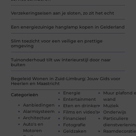
Verzekeringseisen aan je sloten, zo zit het echt
Een energiezuinige hanglamp kopen in Gelderland
Slim toezicht voor een veilige en prettige
omgeving
Tuinonderhoud tilt uw interieurstijl door naar
buiten
Begeleid Wonen in Zuid-Limburg: Jouw Gids voor
Heerlen en Maastricht
Energie
Muur plafond 
Categorieën
Entertainment
wand
Aanbiedingen
Eten en drinken
Muziek
Alarmsysteem
Films en video’s
Onderwijs
Architectuur
Financieel
Particuliere
Auto's en
Fotografie
dienstverleni
Motoren
Geldzaken
Raamdecorati