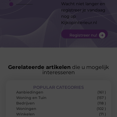
Wacht niet langer en
registreer je vandaag
nog op
Kijkopinterieur.nl
Registreer nu!
Gerelateerde artikelen
die u mogelijk
interesseren
POPULAR CATEGORIES
Aanbiedingen
(161 )
Woning en Tuin
(157 )
Bedrijven
(118 )
Woningen
(102 )
Winkelen
(71 )