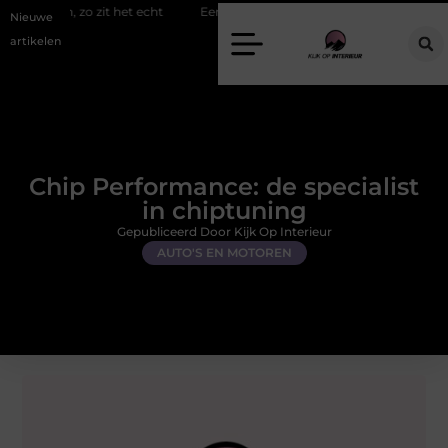
 zit het echt
Een energiezuinige hanglamp kopen in Gelderland
Nieuwe
artikelen
Chip Performance: de specialist
in chiptuning
Gepubliceerd Door Kijk Op Interieur
AUTO'S EN MOTOREN