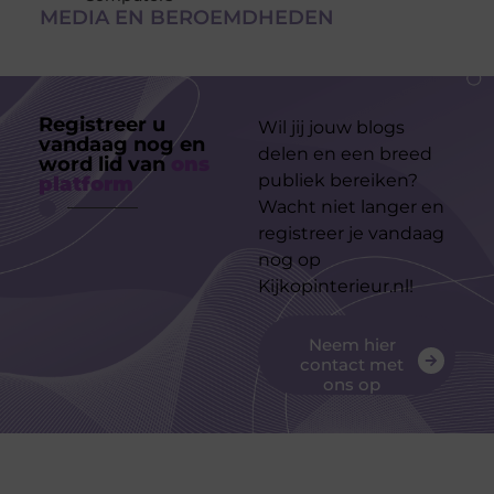
MEDIA EN BEROEMDHEDEN
Registreer u
Wil jij jouw blogs
vandaag nog en
delen en een breed
word lid van
ons
publiek bereiken?
platform
Wacht niet langer en
registreer je vandaag
nog op
Kijkopinterieur.nl!
Neem hier
contact met
ons op