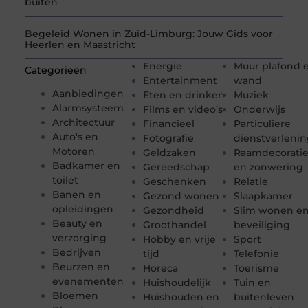
buiten
Begeleid Wonen in Zuid-Limburg: Jouw Gids voor
Heerlen en Maastricht
Energie
Muur plafond 
Categorieën
Entertainment
wand
Aanbiedingen
Eten en drinken
Muziek
Alarmsysteem
Films en video’s
Onderwijs
Architectuur
Financieel
Particuliere
Auto's en
Fotografie
dienstverleni
Motoren
Geldzaken
Raamdecorati
Badkamer en
Gereedschap
en zonwering
toilet
Geschenken
Relatie
Banen en
Gezond wonen
Slaapkamer
opleidingen
Gezondheid
Slim wonen e
Beauty en
Groothandel
beveiliging
verzorging
Hobby en vrije
Sport
Bedrijven
tijd
Telefonie
Beurzen en
Horeca
Toerisme
evenementen
Huishoudelijk
Tuin en
Bloemen
Huishouden en
buitenleven