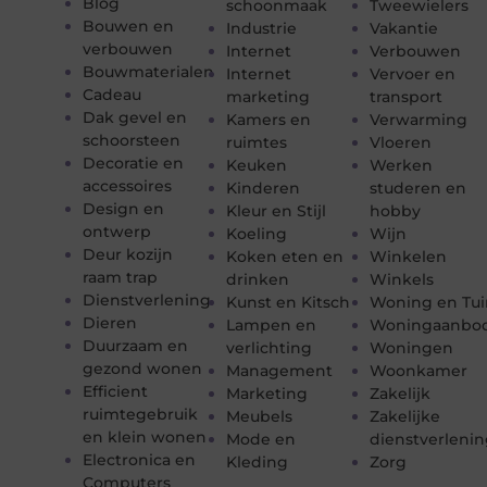
Blog
schoonmaak
Tweewielers
Bouwen en
Industrie
Vakantie
verbouwen
Internet
Verbouwen
Bouwmaterialen
Internet
Vervoer en
Cadeau
marketing
transport
Dak gevel en
Kamers en
Verwarming
schoorsteen
ruimtes
Vloeren
Decoratie en
Keuken
Werken
accessoires
Kinderen
studeren en
Design en
Kleur en Stijl
hobby
ontwerp
Koeling
Wijn
Deur kozijn
Koken eten en
Winkelen
raam trap
drinken
Winkels
Dienstverlening
Kunst en Kitsch
Woning en Tui
Dieren
Lampen en
Woningaanbo
Duurzaam en
verlichting
Woningen
gezond wonen
Management
Woonkamer
Efficient
Marketing
Zakelijk
ruimtegebruik
Meubels
Zakelijke
en klein wonen
Mode en
dienstverleni
Electronica en
Kleding
Zorg
Computers