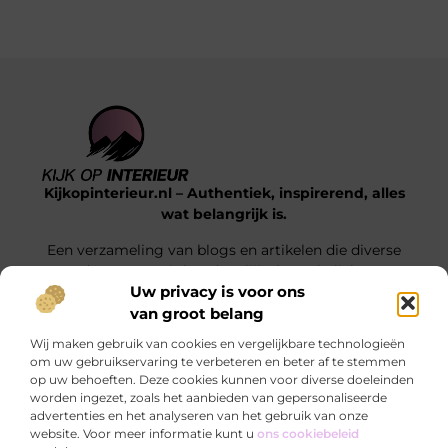
Kijkopinterieur.nl – Authentiek, inspirerend, alles
wat belangrijk is.
Een verzameling van blogs en artikelen die diverse
onderwerpen uit het dagelijks leven belichten.
Uw privacy is voor ons
van groot belang
Onze informatie
Wij maken gebruik van cookies en vergelijkbare technologieën
Goedkope Linkbuilding: Hoe Jij Voor Slimme SEO Investeert Zonder je Budget Te Verkrikken
Hoe kan je online geld verdienen? Ontdek de mogelijkheden die écht werken
om uw gebruikservaring te verbeteren en beter af te stemmen
op uw behoeften. Deze cookies kunnen voor diverse doeleinden
Bericht categorie
worden ingezet, zoals het aanbieden van gepersonaliseerde
advertenties en het analyseren van het gebruik van onze
website. Voor meer informatie kunt u
ons cookiebeleid