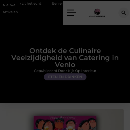
het echt
Een energiezuinige hanglamp kopen in Gelderland
Slim 
Nieuwe
artikelen
Ontdek de Culinaire
Veelzijdigheid van Catering in
Venlo
Gepubliceerd Door Kijk Op Interieur
ETEN EN DRINKEN