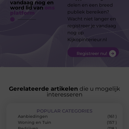
vandaag nog en
delen en een breed
word lid van
ons
publiek bereiken?
platform
Wacht niet langer en
registreer je vandaag
nog op
Kijkopinterieur.nl
Registreer nu!
Gerelateerde artikelen
die u mogelijk
interesseren
POPULAR CATEGORIES
Aanbiedingen
(161 )
Woning en Tuin
(157 )
Bedrijven
(118 )