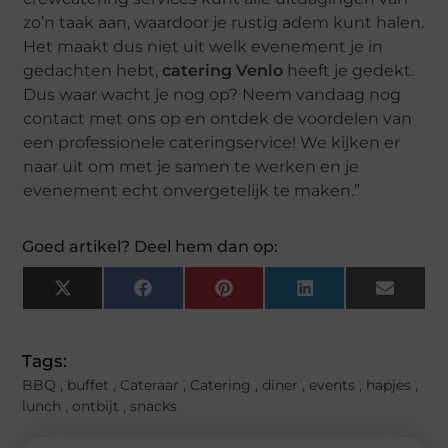
zo’n taak aan, waardoor je rustig adem kunt halen.
Het maakt dus niet uit welk evenement je in
gedachten hebt,
catering Venlo
heeft je gedekt.
Dus waar wacht je nog op? Neem vandaag nog
contact met ons op en ontdek de voordelen van
een professionele cateringservice! We kijken er
naar uit om met je samen te werken en je
evenement echt onvergetelijk te maken.”
Goed artikel? Deel hem dan op:
X
Facebook
Pinterest
LinkedIn
Email
(Twitter)
Tags:
BBQ
,
buffet
,
Cateraar
,
Catering
,
diner
,
events
,
hapjes
,
lunch
,
ontbijt
,
snacks