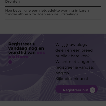
Dronten
Hoe beveilig je een rietgedekte woning in Laren
zonder afbreuk te doen aan de uitstraling?
Registreer u
Wil jij jouw blogs
vandaag nog en
delen en een breed
word lid van
ons
publiek bereiken?
platform
Wacht niet langer en
registreer je vandaag
nog op
Kijkopinterieur.nl
Registreer nu!