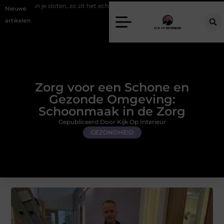
ten, zo zit het echt
Een energiezuinige hanglamp kopen in Gelderlan
Nieuwe
artikelen
Zorg voor een Schone en
Gezonde Omgeving:
Schoonmaak in de Zorg
Gepubliceerd Door Kijk Op Interieur
GEZONDHEID