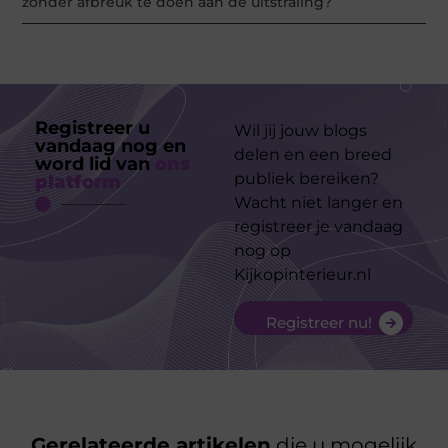
zonder afbreuk te doen aan de uitstraling?
Registreer u
Wil jij jouw blogs
vandaag nog en
delen en een breed
word lid van
ons
publiek bereiken?
platform
Wacht niet langer en
registreer je vandaag
nog op
Kijkopinterieur.nl
Registreer nu!
Gerelateerde artikelen
die u mogelijk