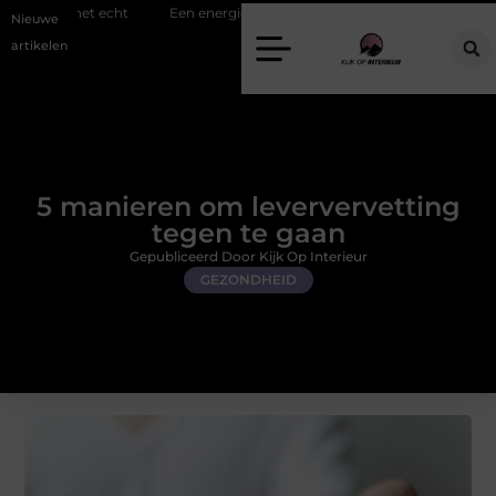
ht
Een energiezuinige hanglamp kopen in Gelderland
Slim toezi
Nieuwe
artikelen
5 manieren om leververvetting
tegen te gaan
Gepubliceerd Door Kijk Op Interieur
GEZONDHEID