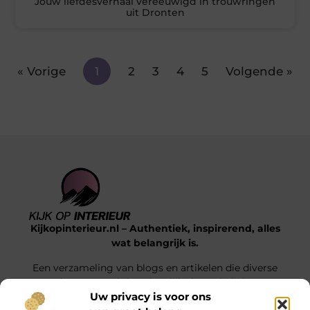
Jouw liefdesverhaal vereeuwigd in trouwringen
uit Dronten
« Vorige
1
2
3
4
5
Volgende »
Kijkopinterieur.nl – Authentiek, inspirerend, alles
wat belangrijk is.
Een verzameling van blogs en artikelen die diverse
onderwerpen uit het dagelijks leven belichten.
Uw privacy is voor ons