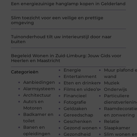
Een energiezuinige hanglamp kopen in Gelderland
Slim toezicht voor een veilige en prettige
omgeving
Tuinonderhoud tilt uw interieurstijl door naar
buiten
Begeleid Wonen in Zuid-Limburg: Jouw Gids voor
Heerlen en Maastricht
Energie
Muur plafond 
Categorieën
Entertainment
wand
Aanbiedingen
Eten en drinken
Muziek
Alarmsysteem
Films en video’s
Onderwijs
Architectuur
Financieel
Particuliere
Auto's en
Fotografie
dienstverleni
Motoren
Geldzaken
Raamdecorati
Badkamer en
Gereedschap
en zonwering
toilet
Geschenken
Relatie
Banen en
Gezond wonen
Slaapkamer
opleidingen
Gezondheid
Slim wonen e