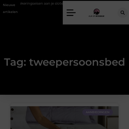
Verzekeringseisen aan je sloten, zo zit het echt
Een energiezuinig
Nieuwe
artikelen
Tag: tweepersoonsbed
AANBIEDINGEN