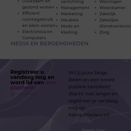
Duurzaam en
verlichting
Woningen
gezond wonen
Management
Woonkamer
Efficient
Marketing
Zakelijk
ruimtegebruik
Meubels
Zakelijke
en klein wonen
Mode en
dienstverleni
Electronica en
Kleding
Zorg
Computers
MEDIA EN BEROEMDHEDEN
Registreer u
Wil jij jouw blogs
vandaag nog en
delen en een breed
word lid van
ons
publiek bereiken?
platform
Wacht niet langer en
registreer je vandaag
nog op
Kijkopinterieur.nl!
Neem hier