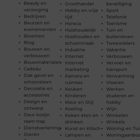
Beauty en
Groothandel
beveiliging
verzorging
Hobby en vrije
Sport
Bedrijven
tijd
Telefonie
Beurzen en
Horeca
Toerisme
evenementen
Huishoudelijk
Tuin en
Bloemen
Huishouden en
buitenleven
Blog
schoonmaak
Tweewielers
Bouwen en
Industrie
Vakantie
verbouwen
Internet
Verbouwen
Bouwmaterialen
Internet
Vervoer en
Cadeau
marketing
transport
Dak gevel en
Kamers en
Verwarming
schoorsteen
ruimtes
Vloeren
Decoratie en
Keuken
Werken
accessoires
Kinderen
studeren en
Design en
Kleur en Stijl
hobby
ontwerp
Koeling
Wijn
Deur kozijn
Koken eten en
Winkelen
raam trap
drinken
Winkels
Dienstverlening
Kunst en Kitsch
Woning en Tui
Dieren
Lampen en
Woningaanbo