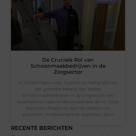
De Cruciale Rol van
Schoonmaakbedrijven in de
Zorgsector
In omgevingen waar hygiëne en veiligheid van
het grootste belang zijn, spelen
schoonmaakbedrijven in de zorgsector een
essentiële en vaak ondergewaardeerde rol. Deze
bedrijven dragen bij aan het welzijn van
patiënten, medewerkers en bezoekers door
RECENTE BERICHTEN