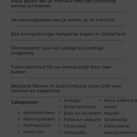
Kleur geven aan je interieur met een workshop
servies schilderen
Verzekeringseisen aan je sloten, zo zit het echt
Een energiezuinige hanglamp kopen in Gelderland
Slim toezicht voor een veilige en prettige
omgeving
Tuinonderhoud tilt uw interieurstijl door naar
buiten
Begeleid Wonen in Zuid-Limburg: Jouw Gids voor
Heerlen en Maastricht
Energie
Muur plafond 
Categorieën
Entertainment
wand
Aanbiedingen
Eten en drinken
Muziek
Alarmsysteem
Films en video’s
Onderwijs
Architectuur
Financieel
Particuliere
Auto's en
Fotografie
dienstverleni