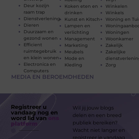
Deur kozijn
Koken eten en
Winkelen
raam trap
drinken
Winkels
Dienstverlening
Kunst en Kitsch
Woning en Tui
Dieren
Lampen en
Woningaanbo
Duurzaam en
verlichting
Woningen
gezond wonen
Management
Woonkamer
Efficient
Marketing
Zakelijk
ruimtegebruik
Meubels
Zakelijke
en klein wonen
Mode en
dienstverleni
Electronica en
Kleding
Zorg
Computers
MEDIA EN BEROEMDHEDEN
Registreer u
Wil jij jouw blogs
vandaag nog en
delen en een breed
word lid van
ons
publiek bereiken?
platform
Wacht niet langer en
registreer je vandaag