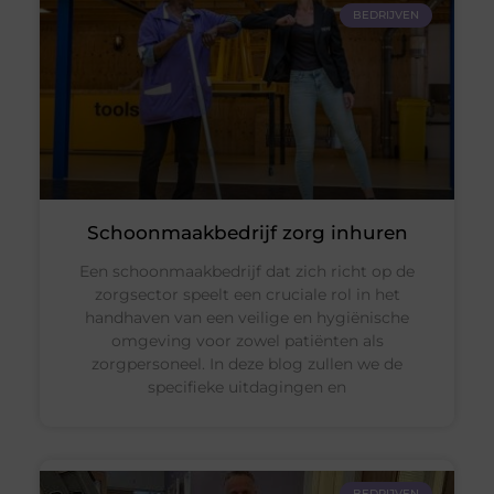
BEDRIJVEN
Schoonmaakbedrijf zorg inhuren
Een schoonmaakbedrijf dat zich richt op de
zorgsector speelt een cruciale rol in het
handhaven van een veilige en hygiënische
omgeving voor zowel patiënten als
zorgpersoneel. In deze blog zullen we de
specifieke uitdagingen en
BEDRIJVEN