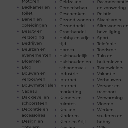
Motoren
Geldzaken
Raamdecorati
Badkamer en
Gereedschap
en zonwering
toilet
Geschenken
Relatie
Banen en
Gezond wonen
Slaapkamer
opleidingen
Gezondheid
Slim wonen e
Beauty en
Groothandel
beveiliging
verzorging
Hobby en vrije
Sport
Bedrijven
tijd
Telefonie
Beurzen en
Horeca
Toerisme
evenementen
Huishoudelijk
Tuin en
Bloemen
Huishouden en
buitenleven
Blog
schoonmaak
Tweewielers
Bouwen en
Industrie
Vakantie
verbouwen
Internet
Verbouwen
Bouwmaterialen
Internet
Vervoer en
Cadeau
marketing
transport
Dak gevel en
Kamers en
Verwarming
schoorsteen
ruimtes
Vloeren
Decoratie en
Keuken
Werken
accessoires
Kinderen
studeren en
Design en
Kleur en Stijl
hobby
ontwerp
Koeling
Wijn