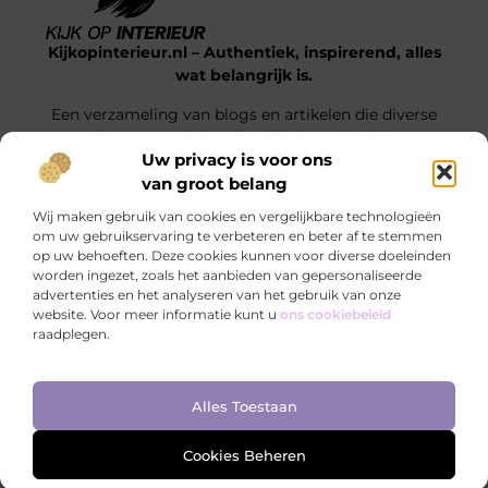
Kijkopinterieur.nl – Authentiek, inspirerend, alles
wat belangrijk is.
Een verzameling van blogs en artikelen die diverse
onderwerpen uit het dagelijks leven belichten.
Uw privacy is voor ons
van groot belang
Onze informatie
Wij maken gebruik van cookies en vergelijkbare technologieën
Goedkope Linkbuilding: Hoe Jij Voor Slimme SEO Investeert Zonder je Budget Te Verkrikken
Hoe kan je online geld verdienen? Ontdek de mogelijkheden die écht werken
om uw gebruikservaring te verbeteren en beter af te stemmen
op uw behoeften. Deze cookies kunnen voor diverse doeleinden
Bericht categorie
worden ingezet, zoals het aanbieden van gepersonaliseerde
advertenties en het analyseren van het gebruik van onze
website. Voor meer informatie kunt u
ons cookiebeleid
raadplegen.
Ga Naar Bo
Alles Toestaan
Website index
Cookiebeleid (EU)
@2025 www.kijkopinterieur.nl. All Right Reserved.
Cookies Beheren