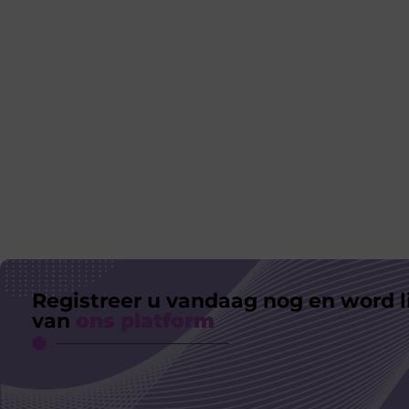
Registreer u vandaag nog en word l
van
ons platform