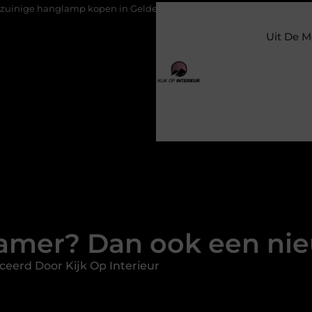
p kopen in Gelderland
Slim toezicht voor een veilige en prett
Uit De M
amer? Dan ook een ni
ceerd Door Kijk Op Interieur