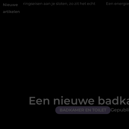
isen aan je sloten, zo zit het echt
Een energiezuinige hanglam
Nieuwe
artikelen
Een nieuwe badk
Gepubli
BADKAMER EN TOILET