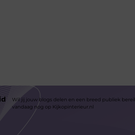
id
Wil jij jouw blogs delen en een breed publiek berei
vandaag nog op Kijkopinterieur.nl