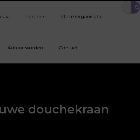
ige omgeving
Tuinonderhoud tilt uw interieurstijl door naar buit
edia
Partners
Onze Organisatie
Auteur worden
Contact
euwe douchekraan