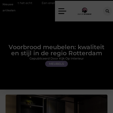
 echt
Een energiezuinige hanglamp kopen in Gelderland
Slim to
Nieuwe
artikelen
Voorbrood meubelen: kwaliteit
en stijl in de regio Rotterdam
Gepubliceerd Door Kijk Op Interieur
MEUBELS