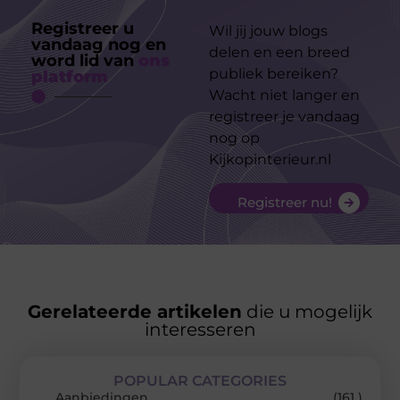
Registreer u
Wil jij jouw blogs
vandaag nog en
delen en een breed
word lid van
ons
publiek bereiken?
platform
Wacht niet langer en
registreer je vandaag
nog op
Kijkopinterieur.nl
Registreer nu!
Gerelateerde artikelen
die u mogelijk
interesseren
POPULAR CATEGORIES
Aanbiedingen
(161 )