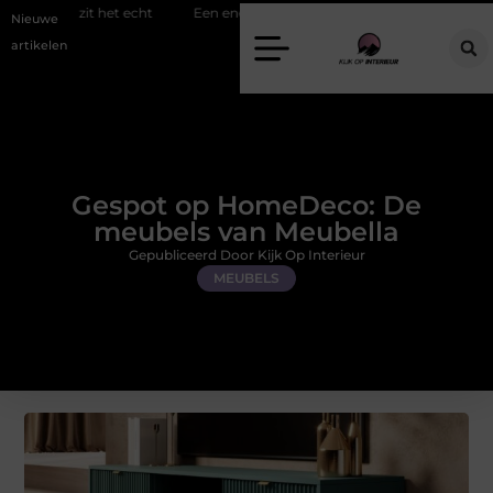
echt
Een energiezuinige hanglamp kopen in Gelderland
Slim toe
Nieuwe
artikelen
Gespot op HomeDeco: De
meubels van Meubella
Gepubliceerd Door Kijk Op Interieur
MEUBELS