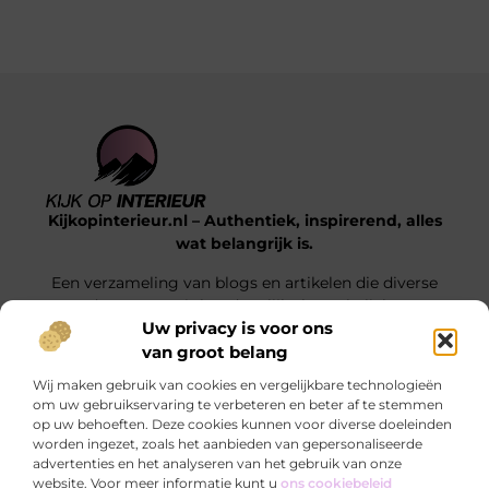
Kijkopinterieur.nl – Authentiek, inspirerend, alles
wat belangrijk is.
Een verzameling van blogs en artikelen die diverse
onderwerpen uit het dagelijks leven belichten.
Uw privacy is voor ons
van groot belang
Onze informatie
Wij maken gebruik van cookies en vergelijkbare technologieën
Goedkope Linkbuilding: Hoe Jij Voor Slimme SEO Investeert Zonder je Budget Te Verkrikken
Hoe kan je online geld verdienen? Ontdek de mogelijkheden die écht werken
om uw gebruikservaring te verbeteren en beter af te stemmen
op uw behoeften. Deze cookies kunnen voor diverse doeleinden
Bericht categorie
worden ingezet, zoals het aanbieden van gepersonaliseerde
advertenties en het analyseren van het gebruik van onze
website. Voor meer informatie kunt u
ons cookiebeleid