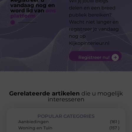
Registreer u
Wil jij jouw blogs
vandaag nog en
delen en een breed
word lid van
ons
publiek bereiken?
platform
Wacht niet langer en
registreer je vandaag
nog op
Kijkopinterieur.nl
Registreer nu!
Gerelateerde artikelen
die u mogelijk
interesseren
POPULAR CATEGORIES
Aanbiedingen
(161 )
Woning en Tuin
(157 )