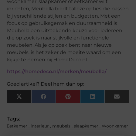
woonkamer, slaapkamer of eetkamer wilt
inrichten, Meubella biedt talloze opties die passen
bij verschillende stijlen en budgetten. Met een
focus op gebruiksgemak en duurzaamheid is
Meubella een uitstekende keuze voor iedereen
die op zoek is naar stijlvolle en functionele
meubelen. Als je op zoek bent naar nieuwe
meubels, is het zeker de moeite waard om een
kijkje te nemen bij HomeDeco.nl.
https://homedeco.nl/merken/meubella/
Goed artikel? Deel hem dan op:
X
Facebook
Pinterest
LinkedIn
Email
(Twitter)
Tags:
Eetkamer
,
interieur
,
meubels
,
slaapkamer
,
Woonkamer