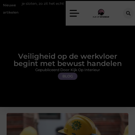
 zo zit het echt
Een energiezuinige hanglamp kopen in Gelderland
Nieuwe
artikelen
Veiligheid op de werkvloer
begint met bewust handelen
Gepubliceerd Door Kijk Op Interieur
BLOG