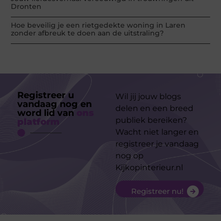
Dronten
Hoe beveilig je een rietgedekte woning in Laren
zonder afbreuk te doen aan de uitstraling?
Registreer u
Wil jij jouw blogs
vandaag nog en
delen en een breed
word lid van
ons
publiek bereiken?
platform
Wacht niet langer en
registreer je vandaag
nog op
Kijkopinterieur.nl
Registreer nu!