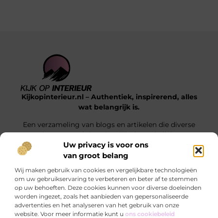
Kijkopinterieur.nl – Authentiek, inspirerend, alles
wat belangrijk is.
Een verzameling van blogs en artikelen die diverse
onderwerpen uit het dagelijks leven belichten.
Uw privacy is voor ons
van groot belang
Onze informatie
Wij maken gebruik van cookies en vergelijkbare technologieën
Goedkope Linkbuilding: Hoe Jij Voor Slimme SEO Investeert Zonder je Budget Te Verkrikken
Hoe kan je online geld verdienen? Ontdek de mogelijkheden die écht werken
om uw gebruikservaring te verbeteren en beter af te stemmen
op uw behoeften. Deze cookies kunnen voor diverse doeleinden
Bericht categorie
worden ingezet, zoals het aanbieden van gepersonaliseerde
advertenties en het analyseren van het gebruik van onze
website. Voor meer informatie kunt u
ons cookiebeleid