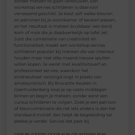
zonder meteen te gaan verbouwen. Een
workshop servies schilderen is daarvoor
verrassend geschikt. Je kiest zelf welke kleuren
en patronen bij je woonkamer of keuken passen,
en het resultaat is meteen bruikbaar: een bord,
kom of mok die je daadwerkelijk op tafel zet.
Juist die combinatie van creativiteit en
functionaliteit maakt een workshop servies
schilderen populair bij mensen die van interieur
houden maar niet elke maand nieuwe spullen
willen kopen. Je werkt met kwaliteitsverf en
professioneel servies, waardoor het
eindresultaat verzorgd oogt in plaats van
amateuristisch. Bij Brocante Keuken in
Geertruidenberg loop je op vaste middagen
binnen en begin je meteen, zonder eerst een
cursus schilderen te volgen. Zoek je een patroon
of kleurcombinatie die net iets anders is dan het
standaard motief, dan helpt de begeleiding ter
plekke je verder. Servies dat past bij
GEPUBLICEERD DOOR KIJK OP INTERIEUR.NL