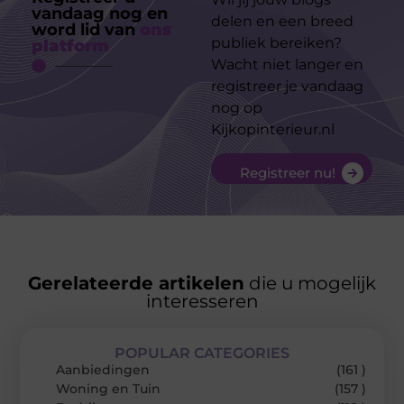
vandaag nog en
delen en een breed
word lid van
ons
publiek bereiken?
platform
Wacht niet langer en
registreer je vandaag
nog op
Kijkopinterieur.nl
Registreer nu!
Gerelateerde artikelen
die u mogelijk
interesseren
POPULAR CATEGORIES
Aanbiedingen
(161 )
Woning en Tuin
(157 )