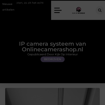
zo zit het echt
Een energiezuinige hanglamp kopen in Gelderland
Nieuwe
artikelen
IP camera systeem van
Onlinecamerashop.nl
Gepubliceerd Door Kijk Op Interieur
BEDRIJVEN