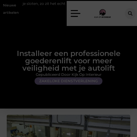
, zo zit het echt
Een energiezuinige hanglamp kopen in Gelderland
Nieuwe
artikelen
Installeer een professionele
goederenlift voor meer
veiligheid met je autolift
Gepubliceerd Door Kijk Op Interieur
ZAKELIJKE DIENSTVERLENING