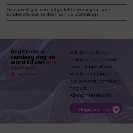
Hoe beveilig je een rietgedekte woning in Laren
zonder afbreuk te doen aan de uitstraling?
Registreer u
Wil jij jouw blogs
vandaag nog en
delen en een breed
word lid van
ons
publiek bereiken?
platform
Wacht niet langer en
registreer je vandaag
nog op
Kijkopinterieur.nl
Registreer nu!