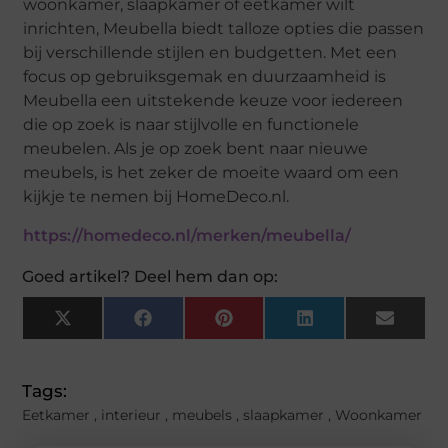
woonkamer, slaapkamer of eetkamer wilt
inrichten, Meubella biedt talloze opties die passen
bij verschillende stijlen en budgetten. Met een
focus op gebruiksgemak en duurzaamheid is
Meubella een uitstekende keuze voor iedereen
die op zoek is naar stijlvolle en functionele
meubelen. Als je op zoek bent naar nieuwe
meubels, is het zeker de moeite waard om een
kijkje te nemen bij HomeDeco.nl.
https://homedeco.nl/merken/meubella/
Goed artikel? Deel hem dan op:
X
Facebook
Pinterest
LinkedIn
Email
(Twitter)
Tags:
Eetkamer
,
interieur
,
meubels
,
slaapkamer
,
Woonkamer