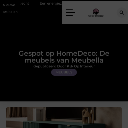
Een energiezuinige hanglamp kopen in Gelderland
Slim toezicht
Nieuwe
artikelen
Gespot op HomeDeco: De
meubels van Meubella
Gepubliceerd Door Kijk Op Interieur
MEUBELS