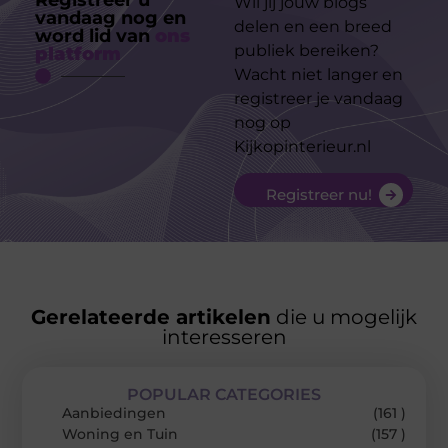
Registreer u
Wil jij jouw blogs
vandaag nog en
delen en een breed
word lid van
ons
publiek bereiken?
platform
Wacht niet langer en
registreer je vandaag
nog op
Kijkopinterieur.nl
Registreer nu!
Gerelateerde artikelen
die u mogelijk
interesseren
POPULAR CATEGORIES
Aanbiedingen
(161 )
Woning en Tuin
(157 )