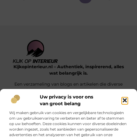
Kijkopinterieur.nl – Authentiek, inspirerend, alles
wat belangrijk is.
Een verzameling van blogs en artikelen die diverse
onderwerpen uit het dagelijks leven belichten.
Uw privacy is voor ons
van groot belang
Onze informatie
Wij maken gebruik van cookies en vergelijkbare technologieën
Goedkope Linkbuilding: Hoe Jij Voor Slimme SEO Investeert Zonder je Budget Te Verkrikken
Hoe kan je online geld verdienen? Ontdek de mogelijkheden die écht werken
om uw gebruikservaring te verbeteren en beter af te stemmen
op uw behoeften. Deze cookies kunnen voor diverse doeleinden
Bericht categorie
worden ingezet, zoals het aanbieden van gepersonaliseerde
advertenties en het analyseren van het gebruik van onze