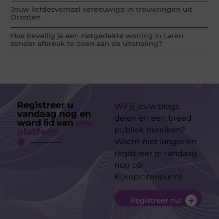
Jouw liefdesverhaal vereeuwigd in trouwringen uit
Dronten
Hoe beveilig je een rietgedekte woning in Laren
zonder afbreuk te doen aan de uitstraling?
Registreer u
Wil jij jouw blogs
vandaag nog en
delen en een breed
word lid van
ons
publiek bereiken?
platform
Wacht niet langer en
registreer je vandaag
nog op
Kijkopinterieur.nl
Registreer nu!