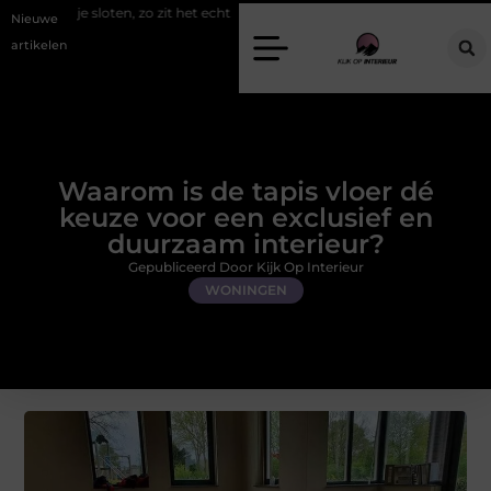
 zo zit het echt
Een energiezuinige hanglamp kopen in Gelderland
Nieuwe
artikelen
Waarom is de tapis vloer dé
keuze voor een exclusief en
duurzaam interieur?
Gepubliceerd Door Kijk Op Interieur
WONINGEN