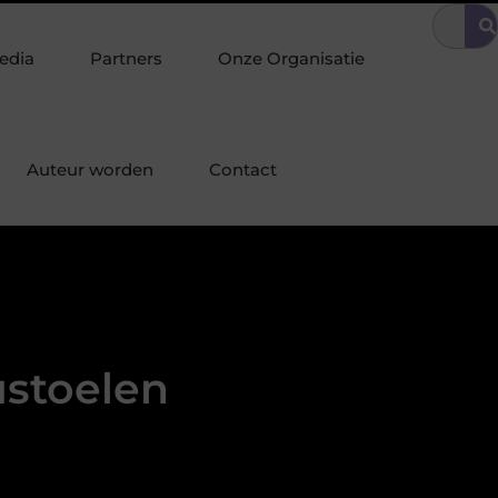
omgeving
Tuinonderhoud tilt uw interieurstijl door naar buiten
edia
Partners
Onze Organisatie
Auteur worden
Contact
ustoelen