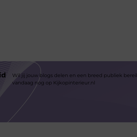
id
Wil jij jouw blogs delen en een breed publiek berei
vandaag nog op Kijkopinterieur.nl