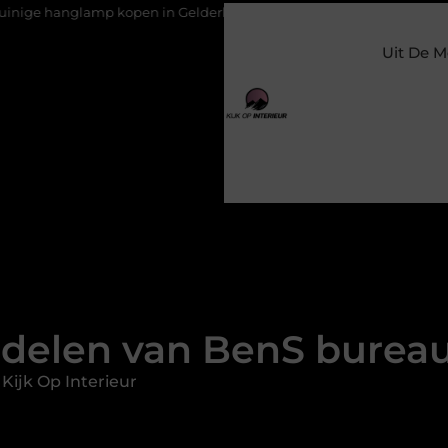
pen in Gelderland
Slim toezicht voor een veilige en prettige 
Uit De M
delen van BenS burea
Kijk Op Interieur