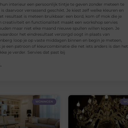
n interieur een persoonlijk tintje te geven zonder meteen te
s daarvoor verrassend geschikt. Je kiest zelf welke kleuren en
t resultaat is meteen bruikbaar: een bord, kom of mok die je
n creativiteit en functionaliteit maakt een workshop servies
houden maar niet elke maand nieuwe spullen willen kopen. Je
 waardoor het eindresultaat verzorgd oogt in plaats van
enberg loop je op vaste middagen binnen en begin je meteen,
 je een patroon of kleurcombinatie die net iets anders is dan het
ke je verder. Servies dat past bij
L
WONINGEN
WO