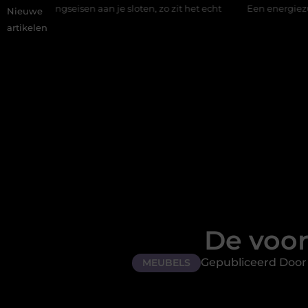
aan je sloten, zo zit het echt
Een energiezuinige hanglamp ko
Nieuwe
artikelen
De voor
Gepubliceerd Door 
MEUBELS