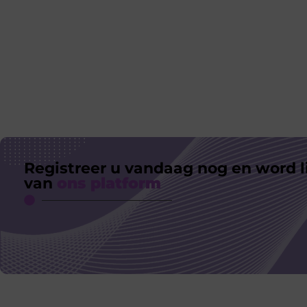
Registreer u vandaag nog en word l
van
ons platform