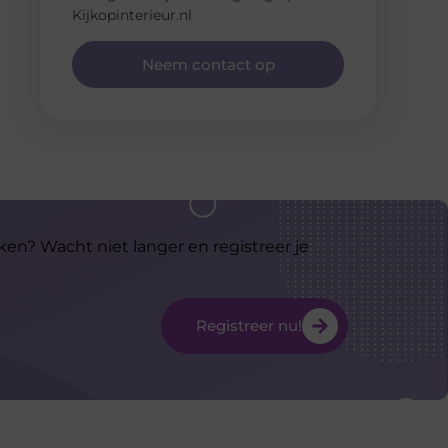
Kijkopinterieur.nl
Neem contact op
ken? Wacht niet langer en registreer je
Registreer nu!