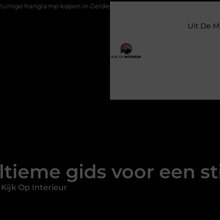
open in Gelderland
Slim toezicht voor een veilige en prettige
Uit De M
tieme gids voor een sti
Kijk Op Interieur