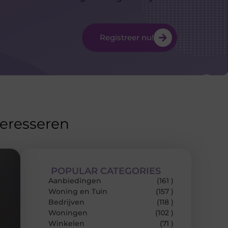
Registreer nu!
teresseren
POPULAR CATEGORIES
Aanbiedingen
(161 )
Woning en Tuin
(157 )
Bedrijven
(118 )
Woningen
(102 )
Winkelen
(71 )