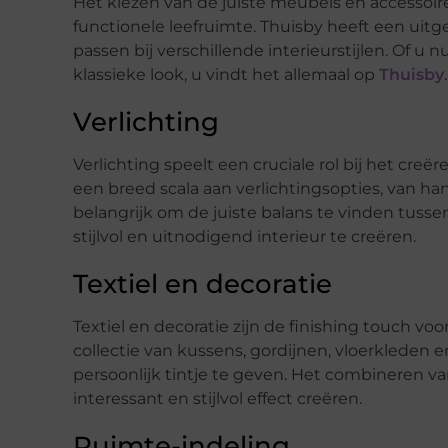
Het kiezen van de juiste meubels en accessoires
functionele leefruimte. Thuisby heeft een uitg
passen bij verschillende interieurstijlen. Of u
klassieke look, u vindt het allemaal op
Thuisby
.
Verlichting
Verlichting speelt een cruciale rol bij het creër
een breed scala aan verlichtingsopties, van h
belangrijk om de juiste balans te vinden tusse
stijlvol en uitnodigend interieur te creëren.
Textiel en decoratie
Textiel en decoratie zijn de finishing touch vo
collectie van kussens, gordijnen, vloerkleden
persoonlijk tintje te geven. Het combineren v
interessant en stijlvol effect creëren.
Ruimte-indeling