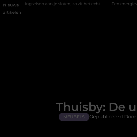
n aan je sloten, zo zit het echt
Een energiezuinige hanglamp k
Nieuwe
artikelen
Thuisby: De ul
Gepubliceerd Door 
MEUBELS