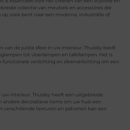
 is essentieel voor het creëren van een stijlvolle en
ebreide collectie van meubels en accessoires die
 nu op zoek bent naar een moderne, industriële of
en van de juiste sfeer in uw interieur. Thuisby biedt
anglampen tot vloerlampen en tafellampen. Het is
n functionele verlichting en sfeerverlichting om een
or uw interieur. Thuisby heeft een uitgebreide
 en andere decoratieve items om uw huis een
an verschillende texturen en patronen kan een