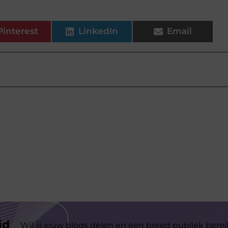
Pinterest
LinkedIn
Email
id
Wil jij jouw blogs delen en een breed publiek berei