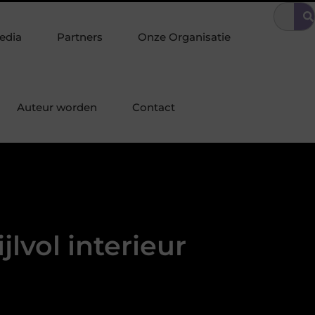
 omgeving
Tuinonderhoud tilt uw interieurstijl door naar buiten
edia
Partners
Onze Organisatie
Auteur worden
Contact
jlvol interieur