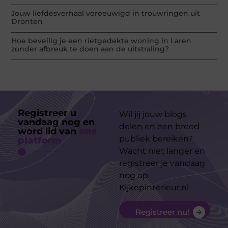
Jouw liefdesverhaal vereeuwigd in trouwringen uit
Dronten
Hoe beveilig je een rietgedekte woning in Laren
zonder afbreuk te doen aan de uitstraling?
Registreer u
Wil jij jouw blogs
vandaag nog en
delen en een breed
word lid van
ons
publiek bereiken?
platform
Wacht niet langer en
registreer je vandaag
nog op
Kijkopinterieur.nl
Registreer nu!