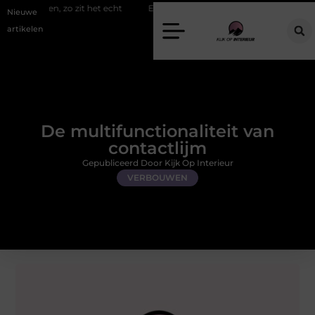
zo zit het echt
Een energiezuinige hanglamp kopen in Gelderland
Nieuwe
artikelen
De multifunctionaliteit van
contactlijm
Gepubliceerd Door Kijk Op Interieur
VERBOUWEN