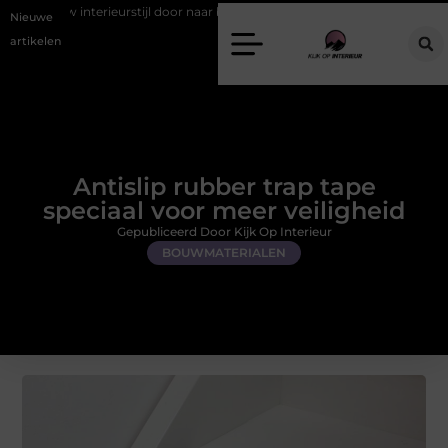
erieurstijl door naar buiten
Begeleid Wonen in Zuid-Limburg: Jouw G
Nieuwe
artikelen
Antislip rubber trap tape
speciaal voor meer veiligheid
Gepubliceerd Door Kijk Op Interieur
BOUWMATERIALEN