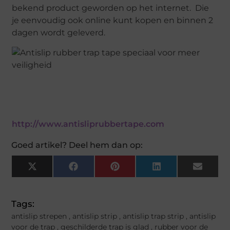
bekend product geworden op het internet. Die
je eenvoudig ook online kunt kopen en binnen 2
dagen wordt geleverd.
http://www.antisliprubbertape.com
Goed artikel? Deel hem dan op:
X
Facebook
Pinterest
LinkedIn
Email
(Twitter)
Tags:
antislip strepen
,
antislip strip
,
antislip trap strip
,
antislip
voor de trap
,
geschilderde trap is glad
,
rubber voor de