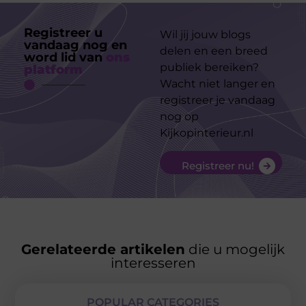
Registreer u
Wil jij jouw blogs
vandaag nog en
delen en een breed
word lid van
ons
publiek bereiken?
platform
Wacht niet langer en
registreer je vandaag
nog op
Kijkopinterieur.nl
Registreer nu!
Gerelateerde artikelen
die u mogelijk
interesseren
POPULAR CATEGORIES