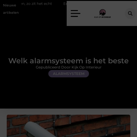
zit het echt
Een energiezuinige hanglamp kopen in Gelderland
S
Nieuwe
artikelen
Welk alarmsysteem is het beste
Gepubliceerd Door Kijk Op Interieur
ALARMSYSTEEM