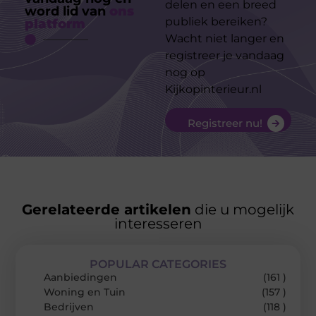
delen en een breed
word lid van
ons
publiek bereiken?
platform
Wacht niet langer en
registreer je vandaag
nog op
Kijkopinterieur.nl
Registreer nu!
Gerelateerde artikelen
die u mogelijk
interesseren
POPULAR CATEGORIES
Aanbiedingen
(161 )
Woning en Tuin
(157 )
Bedrijven
(118 )