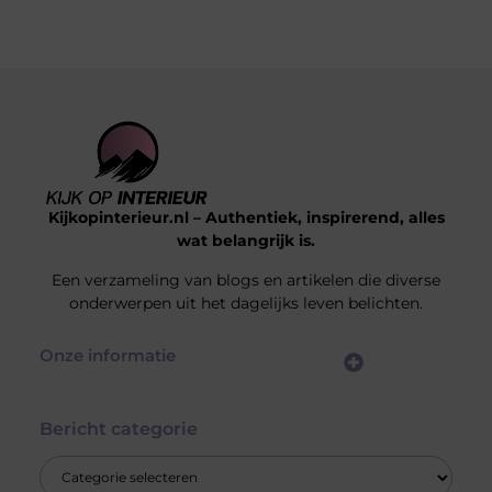
Kijkopinterieur.nl – Authentiek, inspirerend, alles
wat belangrijk is.
Een verzameling van blogs en artikelen die diverse
onderwerpen uit het dagelijks leven belichten.
Onze informatie
Goedkope Linkbuilding: Hoe Jij Voor Slimme SEO Investeert Zonder je Budget Te Verkrikken
Hoe kan je online geld verdienen? Ontdek de mogelijkheden die écht werken
Bericht categorie