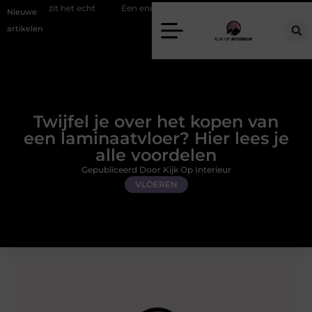
 het echt
Een energiezuinige hanglamp kopen in Gelderland
Sli
Nieuwe
artikelen
Twijfel je over het kopen van
een laminaatvloer? Hier lees je
alle voordelen
Gepubliceerd Door Kijk Op Interieur
VLOEREN