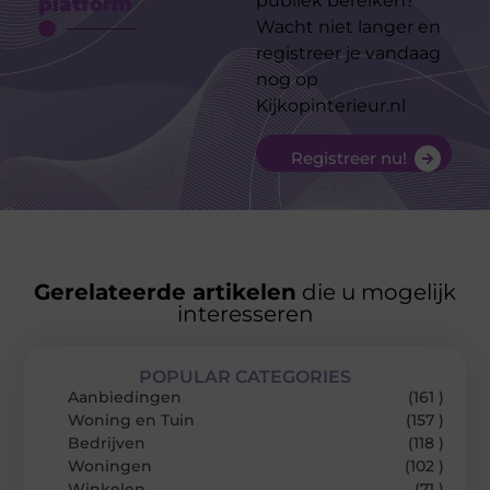
publiek bereiken?
platform
Wacht niet langer en
registreer je vandaag
nog op
Kijkopinterieur.nl
Registreer nu!
Gerelateerde artikelen
die u mogelijk
interesseren
POPULAR CATEGORIES
Aanbiedingen
(161 )
Woning en Tuin
(157 )
Bedrijven
(118 )
Woningen
(102 )
Winkelen
(71 )