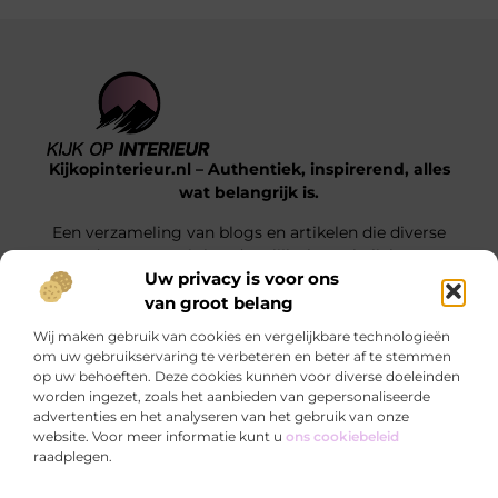
Kijkopinterieur.nl – Authentiek, inspirerend, alles
wat belangrijk is.
Een verzameling van blogs en artikelen die diverse
onderwerpen uit het dagelijks leven belichten.
Uw privacy is voor ons
van groot belang
Onze informatie
Wij maken gebruik van cookies en vergelijkbare technologieën
Goedkope Linkbuilding: Hoe Jij Voor Slimme SEO Investeert Zonder je Budget Te Verkrikken
Hoe kan je online geld verdienen? Ontdek de mogelijkheden die écht werken
om uw gebruikservaring te verbeteren en beter af te stemmen
op uw behoeften. Deze cookies kunnen voor diverse doeleinden
Bericht categorie
worden ingezet, zoals het aanbieden van gepersonaliseerde
advertenties en het analyseren van het gebruik van onze
website. Voor meer informatie kunt u
ons cookiebeleid
raadplegen.