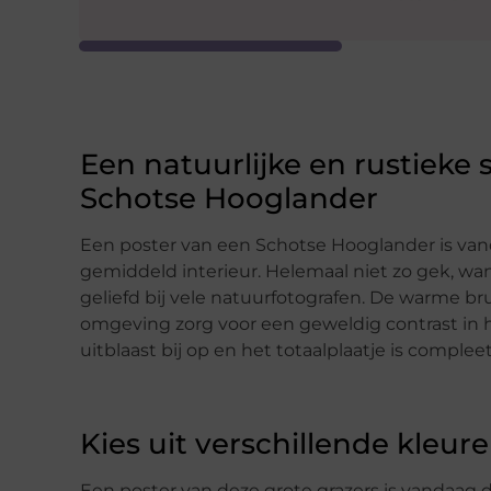
Een natuurlijke en rustieke
Schotse Hooglander
Een poster van een Schotse Hooglander is van
gemiddeld interieur. Helemaal niet zo gek, want
geliefd bij vele natuurfotografen. De warme b
omgeving zorg voor een geweldig contrast in h
uitblaast bij op en het totaalplaatje is compleet
Kies uit verschillende kleu
Een poster van deze grote grazers is vandaag 