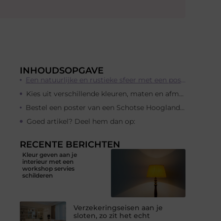
INHOUDSOPGAVE
Een natuurlijke en rustieke sfeer met een poster van een Schotse Hooglander
Kies uit verschillende kleuren, maten en afmetingen
Bestel een poster van een Schotse Hooglander eenvoudig en snel online
Goed artikel? Deel hem dan op:
RECENTE BERICHTEN
Kleur geven aan je
interieur met een
workshop servies
schilderen
Verzekeringseisen aan je
sloten, zo zit het echt