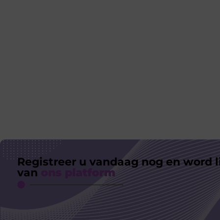
Registreer u vandaag nog en word l
van
ons platform