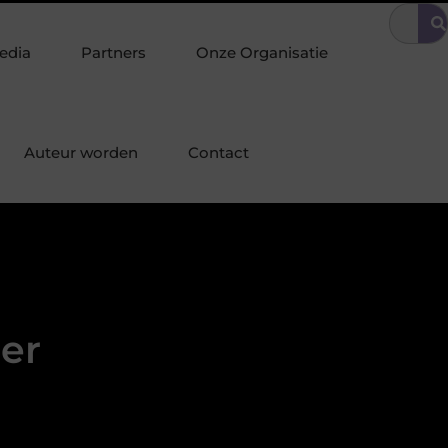
ige omgeving
Tuinonderhoud tilt uw interieurstijl door naar buit
edia
Partners
Onze Organisatie
Auteur worden
Contact
er