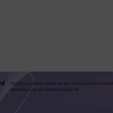
id
Wil jij jouw blogs delen en een breed publiek berei
vandaag nog op Kijkopinterieur.nl