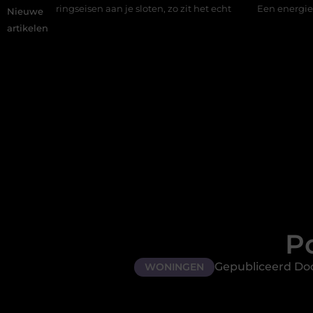
isen aan je sloten, zo zit het echt
Een energiezuinige hanglam
Nieuwe
artikelen
P
Gepubliceerd Doo
WONINGEN