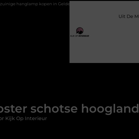
p kopen in Gelderland
Slim toezicht voor een veilige en prett
Uit De M
oster schotse hoogland
r Kijk Op Interieur