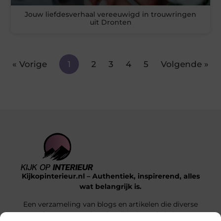
Jouw liefdesverhaal vereeuwigd in trouwringen
uit Dronten
« Vorige
1
2
3
4
5
Volgende »
Kijkopinterieur.nl – Authentiek, inspirerend, alles
wat belangrijk is.
Een verzameling van blogs en artikelen die diverse
onderwerpen uit het dagelijks leven belichten.