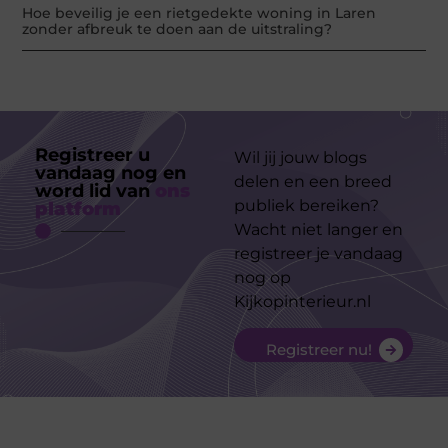
Hoe beveilig je een rietgedekte woning in Laren
zonder afbreuk te doen aan de uitstraling?
Registreer u
Wil jij jouw blogs
vandaag nog en
delen en een breed
word lid van
ons
publiek bereiken?
platform
Wacht niet langer en
registreer je vandaag
nog op
Kijkopinterieur.nl
Registreer nu!