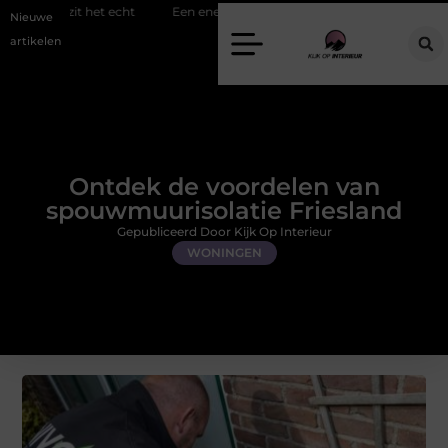
echt
Een energiezuinige hanglamp kopen in Gelderland
Slim toe
Nieuwe
artikelen
Ontdek de voordelen van
spouwmuurisolatie Friesland
Gepubliceerd Door Kijk Op Interieur
WONINGEN