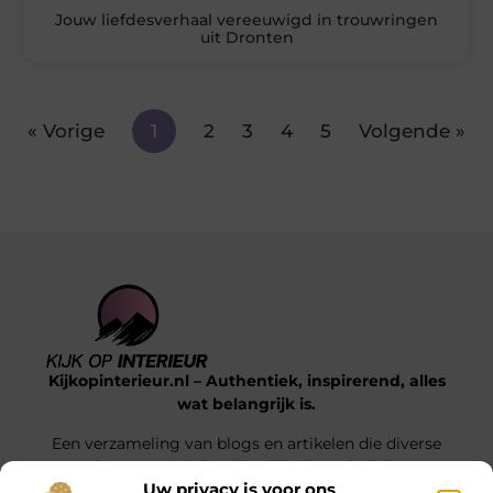
Jouw liefdesverhaal vereeuwigd in trouwringen
uit Dronten
« Vorige
1
2
3
4
5
Volgende »
Kijkopinterieur.nl – Authentiek, inspirerend, alles
wat belangrijk is.
Een verzameling van blogs en artikelen die diverse
onderwerpen uit het dagelijks leven belichten.
Uw privacy is voor ons