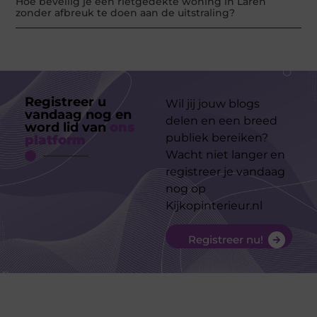
Hoe beveilig je een rietgedekte woning in Laren
zonder afbreuk te doen aan de uitstraling?
Registreer u
Wil jij jouw blogs
vandaag nog en
delen en een breed
word lid van
ons
publiek bereiken?
platform
Wacht niet langer en
registreer je vandaag
nog op
Kijkopinterieur.nl
Registreer nu!