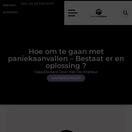
zo zit het echt
Een energiezuinige hanglamp kopen in Gelderland
Nieuwe
artikelen
Hoe om te gaan met
paniekaanvallen – Bestaat er en
oplossing ?
Gepubliceerd Door Kijk Op Interieur
AANBIEDINGEN