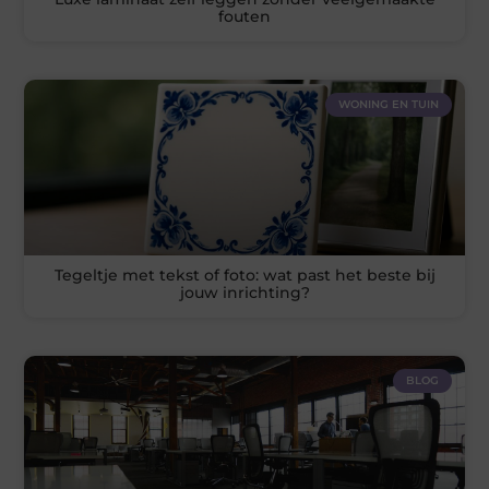
fouten
WONING EN TUIN
Tegeltje met tekst of foto: wat past het beste bij
jouw inrichting?
BLOG