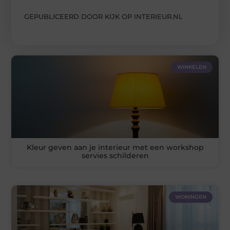
GEPUBLICEERD DOOR KIJK OP INTERIEUR.NL
WINKELEN
Kleur geven aan je interieur met een workshop
servies schilderen
WONINGEN