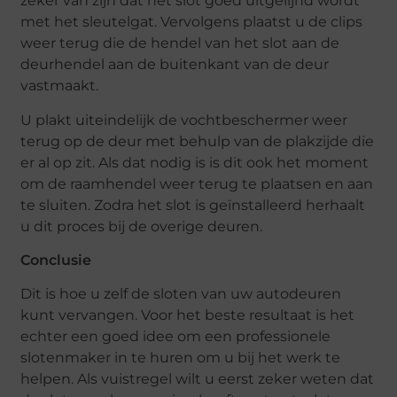
zeker van zijn dat het slot goed uitgelijnd wordt
met het sleutelgat. Vervolgens plaatst u de clips
weer terug die de hendel van het slot aan de
deurhendel aan de buitenkant van de deur
vastmaakt.
U plakt uiteindelijk de vochtbeschermer weer
terug op de deur met behulp van de plakzijde die
er al op zit. Als dat nodig is is dit ook het moment
om de raamhendel weer terug te plaatsen en aan
te sluiten. Zodra het slot is geïnstalleerd herhaalt
u dit proces bij de overige deuren.
Conclusie
Dit is hoe u zelf de sloten van uw autodeuren
kunt vervangen. Voor het beste resultaat is het
echter een goed idee om een professionele
slotenmaker in te huren om u bij het werk te
helpen. Als vuistregel wilt u eerst zeker weten dat