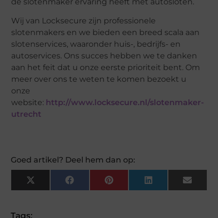
de slotenmaker ervaring heeft met autosloten.
Wij van Locksecure zijn professionele
slotenmakers en we bieden een breed scala aan
slotenservices, waaronder huis-, bedrijfs- en
autoservices. Ons succes hebben we te danken
aan het feit dat u onze eerste prioriteit bent. Om
meer over ons te weten te komen bezoekt u
onze
website:
http://www.locksecure.nl/slotenmaker-
utrecht
Goed artikel? Deel hem dan op:
X
Facebook
Pinterest
LinkedIn
Email
(Twitter)
Tags: