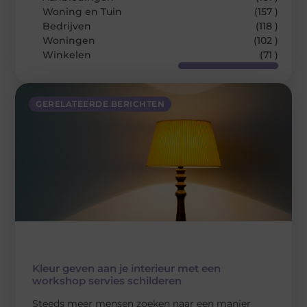
Woning en Tuin
(157 )
Bedrijven
(118 )
Woningen
(102 )
Winkelen
(71 )
GERELATEERDE BERICHTEN
Kleur geven aan je interieur met een
workshop servies schilderen
Steeds meer mensen zoeken naar een manier