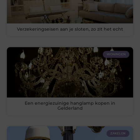
Verzekeringseisen aan je sloten, zo zit het echt
WONINGEN
Een energiezuinige hanglamp kopen in
Gelderland
ZAKELIJK