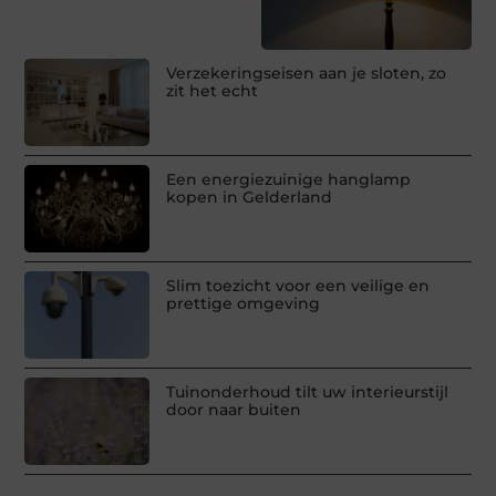
Verzekeringseisen aan je sloten, zo
zit het echt
Een energiezuinige hanglamp
kopen in Gelderland
Slim toezicht voor een veilige en
prettige omgeving
Tuinonderhoud tilt uw interieurstijl
door naar buiten