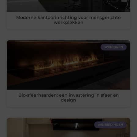
Moderne kantoorinrichting voor mensgerichte
werkplekken
WONINGEN
Bio-sfeerhaarden: een investering in sfeer en
design
AANBIEDINGEN