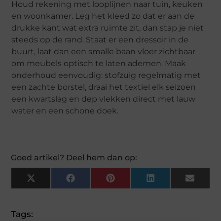
Houd rekening met looplijnen naar tuin, keuken
en woonkamer. Leg het kleed zo dat er aan de
drukke kant wat extra ruimte zit, dan stap je niet
steeds op de rand. Staat er een dressoir in de
buurt, laat dan een smalle baan vloer zichtbaar
om meubels optisch te laten ademen. Maak
onderhoud eenvoudig: stofzuig regelmatig met
een zachte borstel, draai het textiel elk seizoen
een kwartslag en dep vlekken direct met lauw
water en een schone doek.
Goed artikel? Deel hem dan op:
X
Facebook
Pinterest
LinkedIn
Email
(Twitter)
Tags: