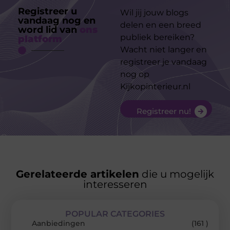
Registreer u
Wil jij jouw blogs
vandaag nog en
delen en een breed
word lid van
ons
publiek bereiken?
platform
Wacht niet langer en
registreer je vandaag
nog op
Kijkopinterieur.nl
Registreer nu!
Gerelateerde artikelen
die u mogelijk
interesseren
POPULAR CATEGORIES
Aanbiedingen
(161 )