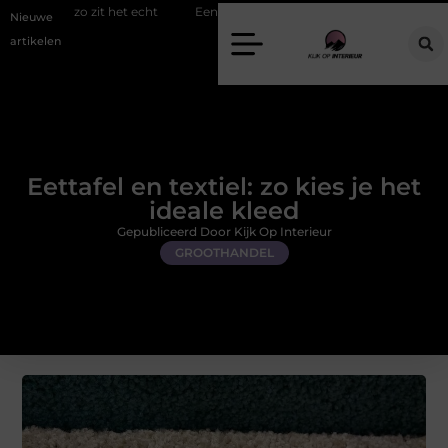
it het echt
Een energiezuinige hanglamp kopen in Gelderland
Sl
Nieuwe
artikelen
Eettafel en textiel: zo kies je het
ideale kleed
Gepubliceerd Door Kijk Op Interieur
GROOTHANDEL