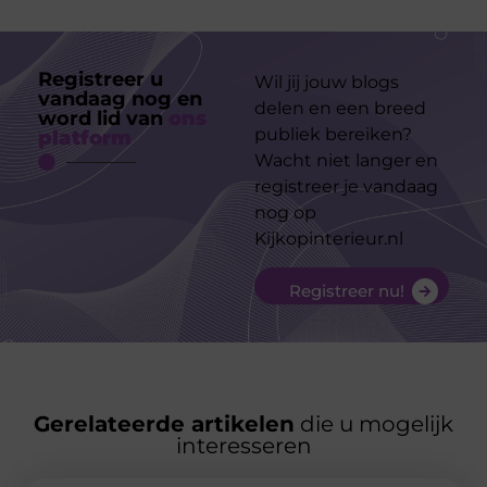
Registreer u
Wil jij jouw blogs
vandaag nog en
delen en een breed
word lid van
ons
publiek bereiken?
platform
Wacht niet langer en
registreer je vandaag
nog op
Kijkopinterieur.nl
Registreer nu!
Gerelateerde artikelen
die u mogelijk
interesseren