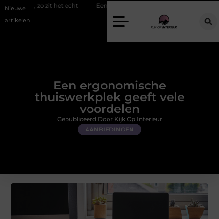
 het echt
Een energiezuinige hanglamp kopen in Gelderland
Slim
Nieuwe
artikelen
Een ergonomische
thuiswerkplek geeft vele
voordelen
Gepubliceerd Door Kijk Op Interieur
AANBIEDINGEN