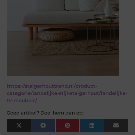
https://steigerhouttrend.nl/product-
categorie/landelijke-stijl-steigerhout/landelijke-
tv-meubels/
Goed artikel? Deel hem dan op:
X
Facebook
Pinterest
LinkedIn
Email
(Twitter)