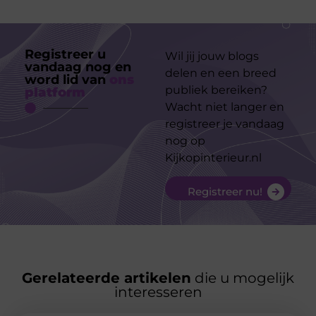
Registreer u
Wil jij jouw blogs
vandaag nog en
delen en een breed
word lid van
ons
publiek bereiken?
platform
Wacht niet langer en
registreer je vandaag
nog op
Kijkopinterieur.nl
Registreer nu!
Gerelateerde artikelen
die u mogelijk
interesseren