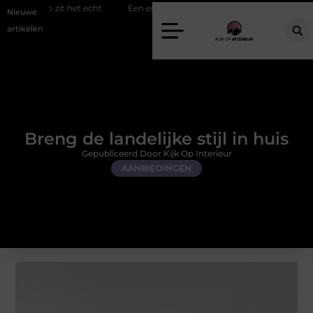
et echt
Een energiezuinige hanglamp kopen in Gelderland
Slim 
Nieuwe
artikelen
Breng de landelijke stijl in huis
Gepubliceerd Door Kijk Op Interieur
AANBIEDINGEN