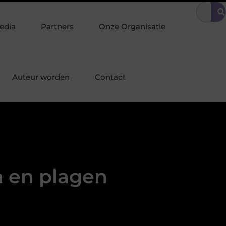
ge omgeving
Tuinonderhoud tilt uw interieurstijl door naar buite
edia
Partners
Onze Organisatie
Auteur worden
Contact
 en plagen