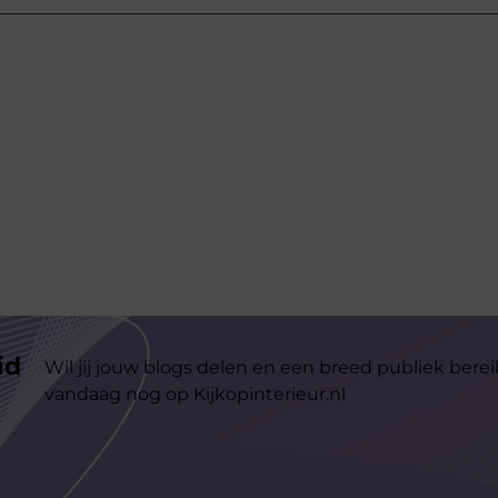
id
Wil jij jouw blogs delen en een breed publiek berei
vandaag nog op Kijkopinterieur.nl