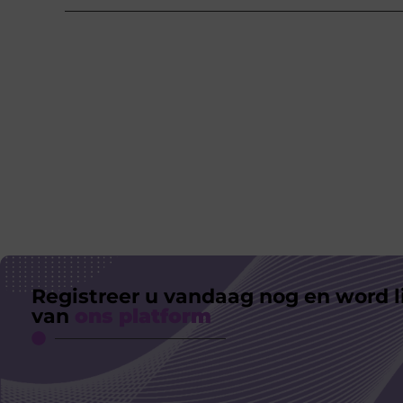
Registreer u vandaag nog en word l
van
ons platform