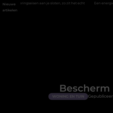
sen aan je sloten, zo zit het echt
Een energiezuinige hanglamp
Nieuwe
artikelen
Bescherm 
Gepubliceer
WONING EN TUIN