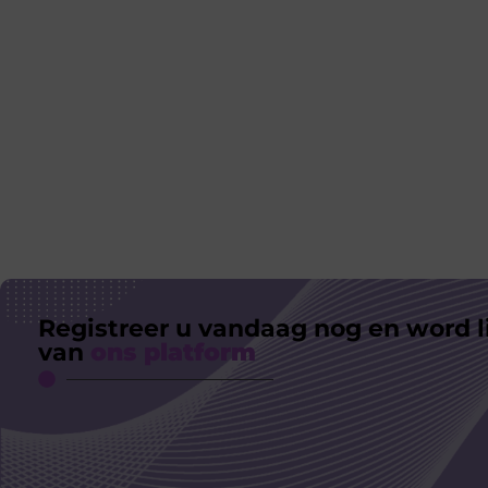
Registreer u vandaag nog en word l
van
ons platform