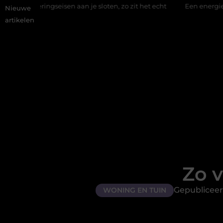
n aan je sloten, zo zit het echt
Een energiezuinige hanglamp k
Nieuwe
artikelen
Zo v
Gepubliceer
WONING EN TUIN