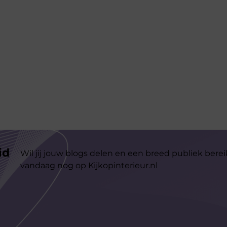
id
Wil jij jouw blogs delen en een breed publiek berei
vandaag nog op Kijkopinterieur.nl