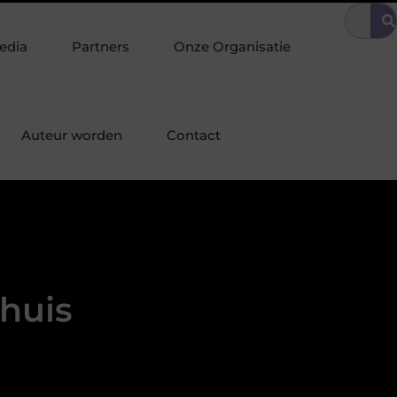
 omgeving
Tuinonderhoud tilt uw interieurstijl door naar buiten
edia
Partners
Onze Organisatie
Auteur worden
Contact
 huis