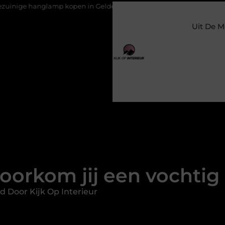
open in Gelderland
Slim toezicht voor een veilige en prettige
Uit De M
oorkom jij een vochtig
d Door Kijk Op Interieur