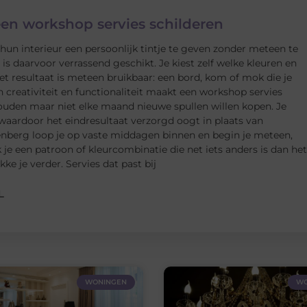
een workshop servies schilderen
n interieur een persoonlijk tintje te geven zonder meteen te
s daarvoor verrassend geschikt. Je kiest zelf welke kleuren en
t resultaat is meteen bruikbaar: een bord, kom of mok die je
n creativiteit en functionaliteit maakt een workshop servies
houden maar niet elke maand nieuwe spullen willen kopen. Je
 waardoor het eindresultaat verzorgd oogt in plaats van
enberg loop je op vaste middagen binnen en begin je meteen,
 je een patroon of kleurcombinatie die net iets anders is dan het
ke je verder. Servies dat past bij
L
WONINGEN
WO