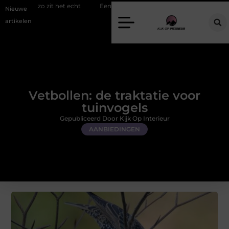
it het echt
Een energiezuinige hanglamp kopen in Gelderland
Sl
Nieuwe
artikelen
Vetbollen: de traktatie voor
tuinvogels
Gepubliceerd Door Kijk Op Interieur
AANBIEDINGEN