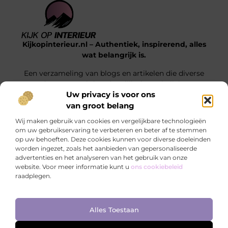
Kijkopinterieur.nl – Authentiek, inspirerend, alles
wat belangrijk is.
Een verzameling van blogs en artikelen die diverse
onderwerpen uit het dagelijks leven belichten.
Uw privacy is voor ons
van groot belang
Onze informatie
Wij maken gebruik van cookies en vergelijkbare technologieën
Goedkope Linkbuilding: Hoe Jij Voor Slimme SEO Investeert Zonder je Budget Te Verkrikken
Hoe kan je online geld verdienen? Ontdek de mogelijkheden die écht werken
om uw gebruikservaring te verbeteren en beter af te stemmen
op uw behoeften. Deze cookies kunnen voor diverse doeleinden
Bericht categorie
worden ingezet, zoals het aanbieden van gepersonaliseerde
advertenties en het analyseren van het gebruik van onze
website. Voor meer informatie kunt u
ons cookiebeleid
raadplegen.
Ga Naar Bo
Alles Toestaan
Website index
Cookiebeleid (EU)