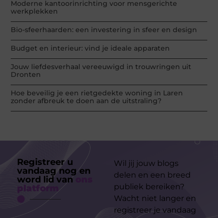
Moderne kantoorinrichting voor mensgerichte
werkplekken
Bio-sfeerhaarden: een investering in sfeer en design
Budget en interieur: vind je ideale apparaten
Jouw liefdesverhaal vereeuwigd in trouwringen uit
Dronten
Hoe beveilig je een rietgedekte woning in Laren
zonder afbreuk te doen aan de uitstraling?
Registreer u
Wil jij jouw blogs
vandaag nog en
delen en een breed
word lid van
ons
publiek bereiken?
platform
Wacht niet langer en
registreer je vandaag