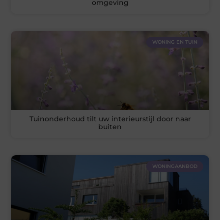
omgeving
WONING EN TUIN
Tuinonderhoud tilt uw interieurstijl door naar
buiten
WONINGAANBOD