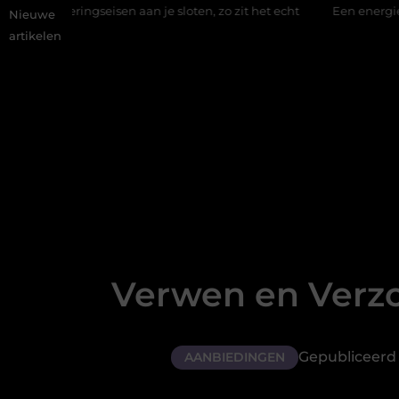
ingseisen aan je sloten, zo zit het echt
Een energiezuinige han
Nieuwe
artikelen
Verwen en Verzo
Gepubliceerd 
AANBIEDINGEN