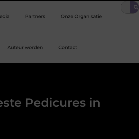
prettige omgeving
Tuinonderhoud tilt uw interieurstijl door naar
edia
Partners
Onze Organisatie
Auteur worden
Contact
ste Pedicures in