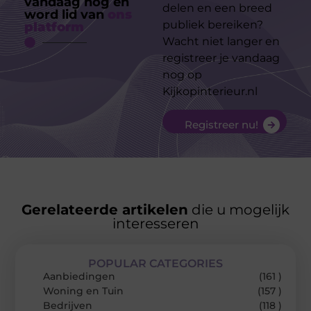
vandaag nog en
delen en een breed
word lid van
ons
publiek bereiken?
platform
Wacht niet langer en
registreer je vandaag
nog op
Kijkopinterieur.nl
Registreer nu!
Gerelateerde artikelen
die u mogelijk
interesseren
POPULAR CATEGORIES
Aanbiedingen
(161 )
Woning en Tuin
(157 )
Bedrijven
(118 )