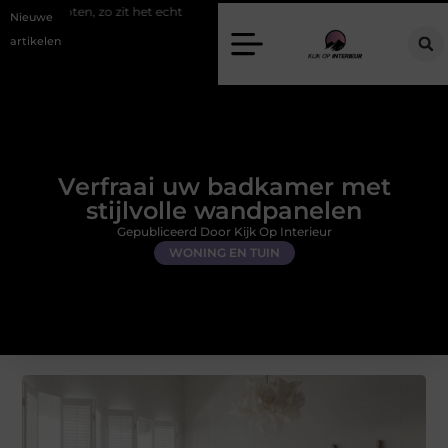
zo zit het echt
Een energiezuinige hanglamp kopen in Gelderland
Nieuwe
artikelen
Verfraai uw badkamer met
stijlvolle wandpanelen
Gepubliceerd Door Kijk Op Interieur
WONING EN TUIN