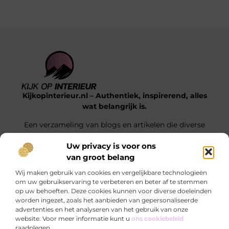
Kijkopinterieur.nl – Authentiek, inspirerend, alles
wat belangrijk is.
Een verzameling van blogs en artikelen die diverse
onderwerpen uit het dagelijks leven belichten.
Uw privacy is voor ons
van groot belang
Onze informatie
Wij maken gebruik van cookies en vergelijkbare technologieën
Goedkope Linkbuilding: Hoe Jij Voor Slimme SEO Investeert Zonder je Budget Te Verkrikken
Hoe kan je online geld verdienen? Ontdek de mogelijkheden die écht werken
om uw gebruikservaring te verbeteren en beter af te stemmen
op uw behoeften. Deze cookies kunnen voor diverse doeleinden
Bericht categorie
worden ingezet, zoals het aanbieden van gepersonaliseerde
advertenties en het analyseren van het gebruik van onze
website. Voor meer informatie kunt u
ons cookiebeleid
raadplegen.