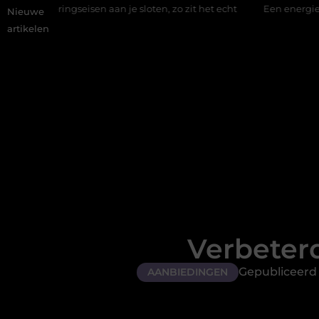
isen aan je sloten, zo zit het echt
Een energiezuinige hanglam
Nieuwe
artikelen
Verbeterd
Gepubliceerd 
AANBIEDINGEN