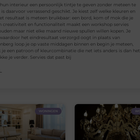
n interieur een persoonlijk tintje te geven zonder meteen te
s daarvoor verrassend geschikt. Je kiest zelf welke kleuren en
t resultaat is meteen bruikbaar: een bord, kom of mok die je
n creativiteit en functionaliteit maakt een workshop servies
houden maar niet elke maand nieuwe spullen willen kopen. Je
 waardoor het eindresultaat verzorgd oogt in plaats van
enberg loop je op vaste middagen binnen en begin je meteen,
 je een patroon of kleurcombinatie die net iets anders is dan het
ke je verder. Servies dat past bij
L
WONINGEN
WO