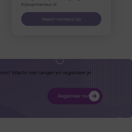
Kijkopinterieur.nl
Neem contact op
ken? Wacht niet langer en registreer je
Registreer nu!