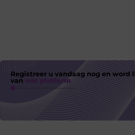
Registreer u vandaag nog en word l
van
ons platform