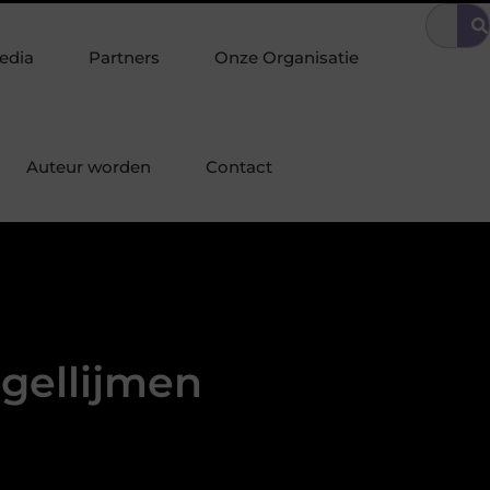
ige omgeving
Tuinonderhoud tilt uw interieurstijl door naar buit
edia
Partners
Onze Organisatie
Auteur worden
Contact
egellijmen