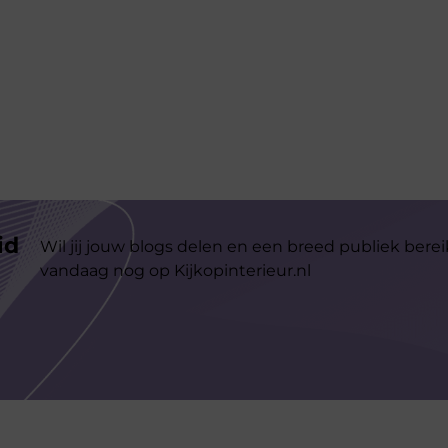
id
Wil jij jouw blogs delen en een breed publiek berei
vandaag nog op Kijkopinterieur.nl