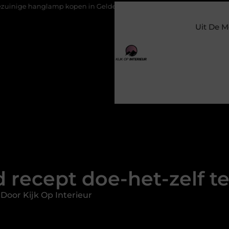
p kopen in Gelderland
Slim toezicht voor een veilige en prett
Uit De M
 recept doe-het-zelf t
Door Kijk Op Interieur