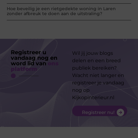
Hoe beveilig je een rietgedekte woning in Laren
zonder afbreuk te doen aan de uitstraling?
Registreer u
Wil jij jouw blogs
vandaag nog en
delen en een breed
word lid van
ons
publiek bereiken?
platform
Wacht niet langer en
registreer je vandaag
nog op
Kijkopinterieur.nl
Registreer nu!