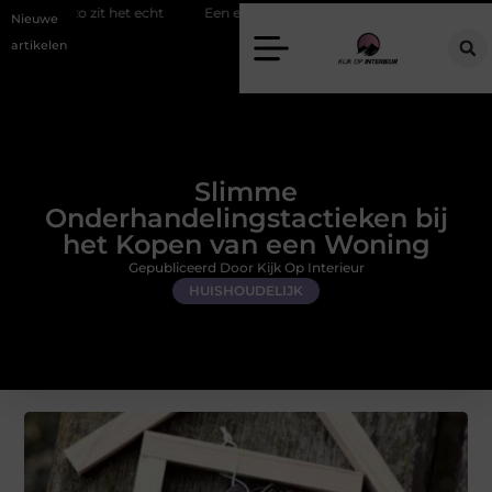
het echt
Een energiezuinige hanglamp kopen in Gelderland
Slim
Nieuwe
artikelen
Slimme
Onderhandelingstactieken bij
het Kopen van een Woning
Gepubliceerd Door Kijk Op Interieur
HUISHOUDELIJK