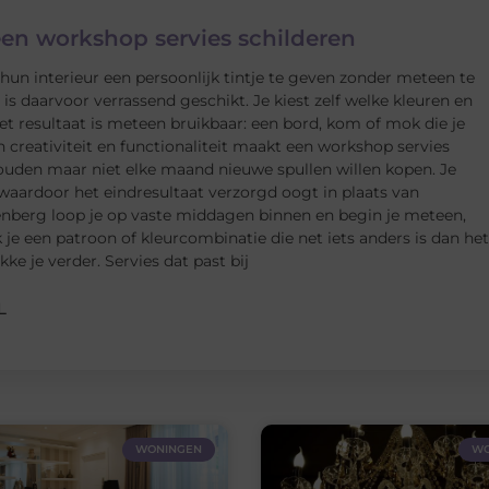
een workshop servies schilderen
n interieur een persoonlijk tintje te geven zonder meteen te
s daarvoor verrassend geschikt. Je kiest zelf welke kleuren en
t resultaat is meteen bruikbaar: een bord, kom of mok die je
n creativiteit en functionaliteit maakt een workshop servies
houden maar niet elke maand nieuwe spullen willen kopen. Je
 waardoor het eindresultaat verzorgd oogt in plaats van
enberg loop je op vaste middagen binnen en begin je meteen,
 je een patroon of kleurcombinatie die net iets anders is dan het
ke je verder. Servies dat past bij
L
WONINGEN
WO