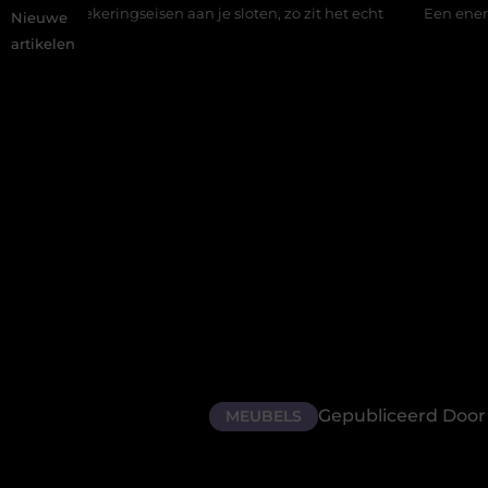
ingseisen aan je sloten, zo zit het echt
Een energiezuinige han
Nieuwe
artikelen
Gepubliceerd Door 
MEUBELS