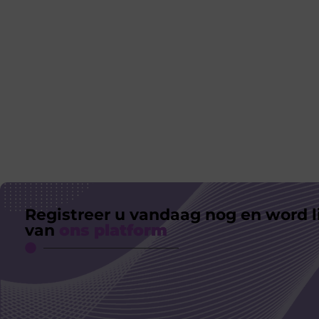
Registreer u vandaag nog en word l
van
ons platform