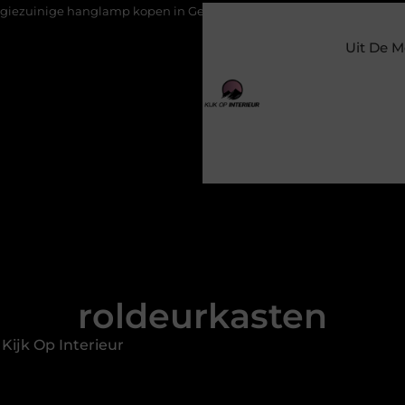
glamp kopen in Gelderland
Slim toezicht voor een veilige en 
Uit De M
roldeurkasten
Kijk Op Interieur