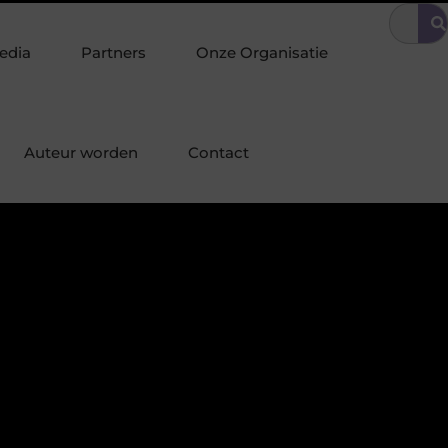
prettige omgeving
Tuinonderhoud tilt uw interieurstijl door naar
edia
Partners
Onze Organisatie
Auteur worden
Contact