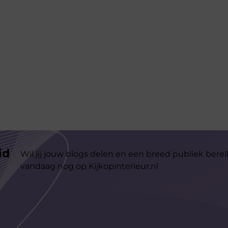
id
Wil jij jouw blogs delen en een breed publiek berei
vandaag nog op Kijkopinterieur.nl