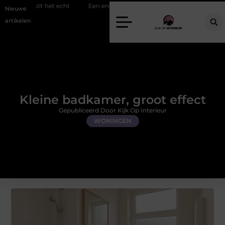
 echt
Een energiezuinige hanglamp kopen in Gelderland
Slim to
Nieuwe
artikelen
Kleine badkamer, groot effect
Gepubliceerd Door Kijk Op Interieur
WONINGEN