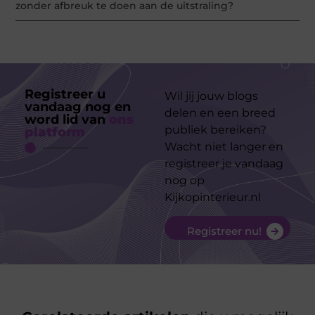
zonder afbreuk te doen aan de uitstraling?
Registreer u
Wil jij jouw blogs
vandaag nog en
delen en een breed
word lid van
ons
publiek bereiken?
platform
Wacht niet langer en
registreer je vandaag
nog op
Kijkopinterieur.nl
Registreer nu!