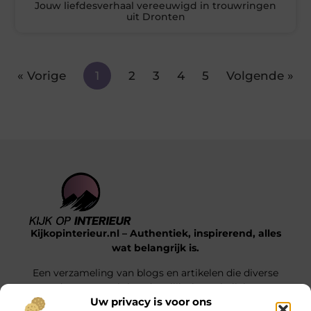
Jouw liefdesverhaal vereeuwigd in trouwringen
uit Dronten
« Vorige
1
2
3
4
5
Volgende »
Kijkopinterieur.nl – Authentiek, inspirerend, alles
wat belangrijk is.
Een verzameling van blogs en artikelen die diverse
onderwerpen uit het dagelijks leven belichten.
Uw privacy is voor ons