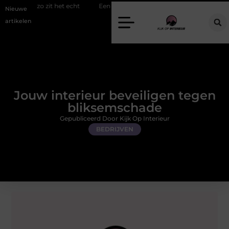
it het echt
Een energiezuinige hanglamp kopen in Gelderland
Sl
Nieuwe
artikelen
Jouw interieur beveiligen tegen
bliksemschade
Gepubliceerd Door Kijk Op Interieur
BEDRIJVEN