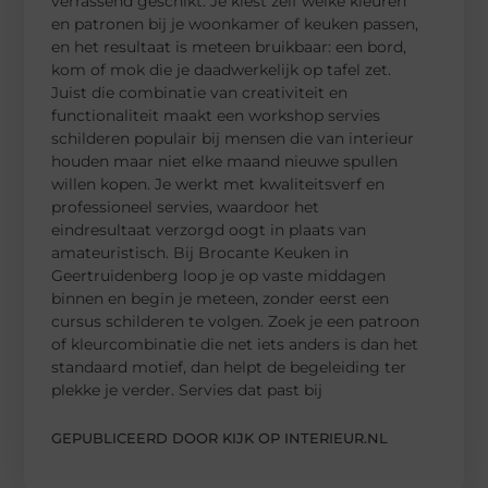
verrassend geschikt. Je kiest zelf welke kleuren
en patronen bij je woonkamer of keuken passen,
en het resultaat is meteen bruikbaar: een bord,
kom of mok die je daadwerkelijk op tafel zet.
Juist die combinatie van creativiteit en
functionaliteit maakt een workshop servies
schilderen populair bij mensen die van interieur
houden maar niet elke maand nieuwe spullen
willen kopen. Je werkt met kwaliteitsverf en
professioneel servies, waardoor het
eindresultaat verzorgd oogt in plaats van
amateuristisch. Bij Brocante Keuken in
Geertruidenberg loop je op vaste middagen
binnen en begin je meteen, zonder eerst een
cursus schilderen te volgen. Zoek je een patroon
of kleurcombinatie die net iets anders is dan het
standaard motief, dan helpt de begeleiding ter
plekke je verder. Servies dat past bij
GEPUBLICEERD DOOR KIJK OP INTERIEUR.NL