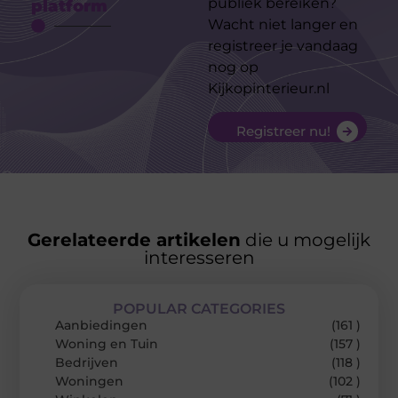
publiek bereiken?
platform
Wacht niet langer en
registreer je vandaag
nog op
Kijkopinterieur.nl
Registreer nu!
Gerelateerde artikelen
die u mogelijk
interesseren
POPULAR CATEGORIES
Aanbiedingen
(161 )
Woning en Tuin
(157 )
Bedrijven
(118 )
Woningen
(102 )