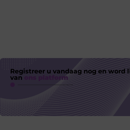
Registreer u vandaag nog en word l
van
ons platform