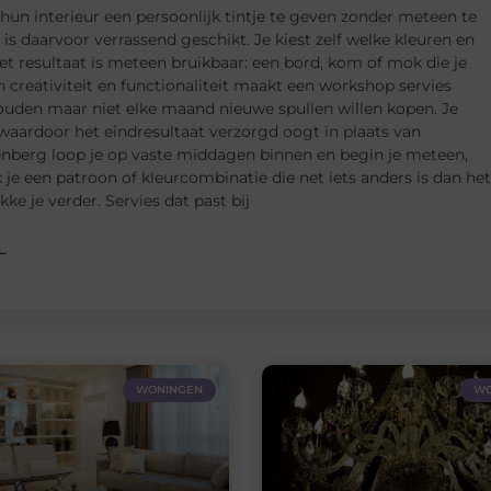
n interieur een persoonlijk tintje te geven zonder meteen te
s daarvoor verrassend geschikt. Je kiest zelf welke kleuren en
t resultaat is meteen bruikbaar: een bord, kom of mok die je
n creativiteit en functionaliteit maakt een workshop servies
houden maar niet elke maand nieuwe spullen willen kopen. Je
 waardoor het eindresultaat verzorgd oogt in plaats van
enberg loop je op vaste middagen binnen en begin je meteen,
 je een patroon of kleurcombinatie die net iets anders is dan het
ke je verder. Servies dat past bij
L
WONINGEN
WO