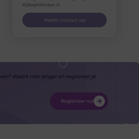
Kijkopinterieur.nl
Neem contact op
ken? Wacht niet langer en registreer je
Registreer nu!