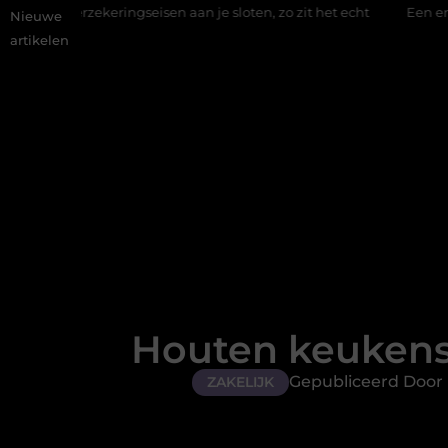
gseisen aan je sloten, zo zit het echt
Een energiezuinige hangl
Nieuwe
artikelen
Houten keukens: 
Gepubliceerd Door 
ZAKELIJK