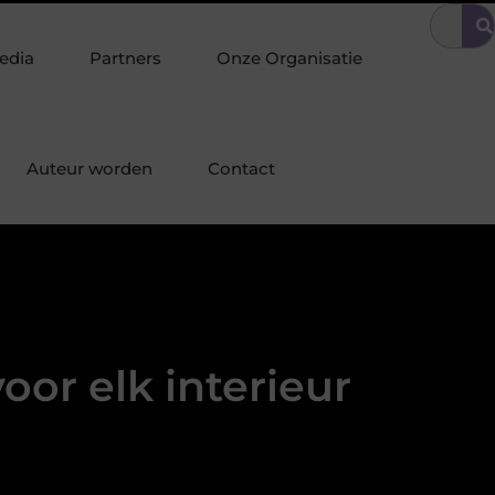
ttige omgeving
Tuinonderhoud tilt uw interieurstijl door naar bu
edia
Partners
Onze Organisatie
Auteur worden
Contact
oor elk interieur