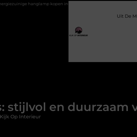
amp kopen in Gelderland
Slim toezicht voor een veilige en pre
Uit De M
stijlvol en duurzaam v
Kijk Op Interieur