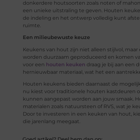
donkerdere houtsoorten zoals noten of mahoni
een unieke uitstraling te geven. Houten keu
de indeling en het ontwerp volledig kunt a
ruimte.
Een milieubewuste keuze
Keukens van hout zijn niet alleen stijlvol, maa
worden duurzaam geproduceerd en komen van
voor een
houten keuken
draag je bij aan een 
hernieuwbaar materiaal, wat het een aantrekke
Houten keukens bieden daarnaast de mogelijkh
nu kiest voor traditionele houten kastdeuren 
kunnen aangepast worden aan jouw smaak. Ho
materialen zoals natuursteen of RVS, wat je ke
Door te investeren in een keuken van hout, ki
die jarenlang meegaat.
Goed artikel? Deel hem dan op: