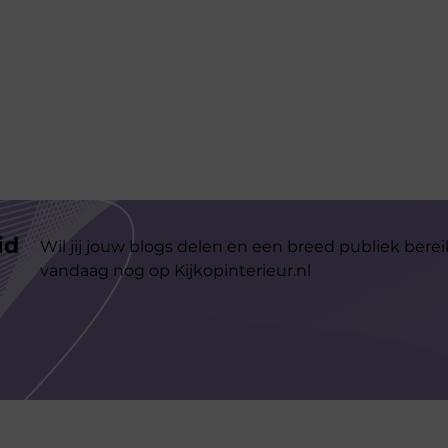
id
Wil jij jouw blogs delen en een breed publiek berei
vandaag nog op Kijkopinterieur.nl