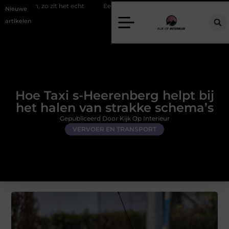
zit het echt
Een energiezuinige hanglamp kopen in Gelderland
S
Nieuwe
artikelen
Hoe Taxi s-Heerenberg helpt bij
het halen van strakke schema’s
Gepubliceerd Door Kijk Op Interieur
VERVOER EN TRANSPORT