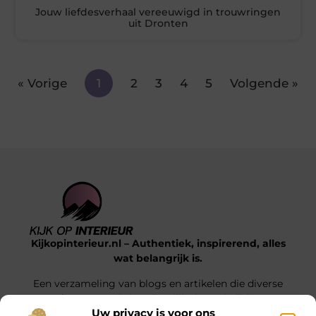
Jouw liefdesverhaal vereeuwigd in trouwringen
uit Dronten
« Vorige
1
2
3
4
5
Volgende »
Kijkopinterieur.nl – Authentiek, inspirerend, alles
wat belangrijk is.
Een verzameling van blogs en artikelen die diverse
onderwerpen uit het dagelijks leven belichten.
Uw privacy is voor ons