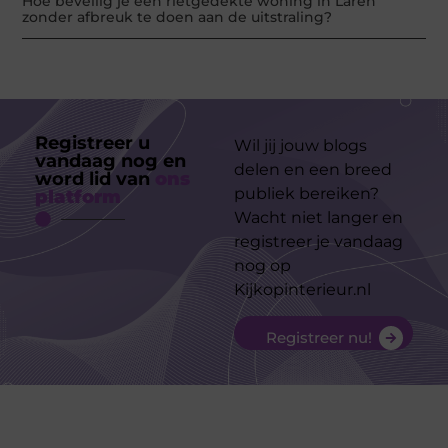
Hoe beveilig je een rietgedekte woning in Laren
zonder afbreuk te doen aan de uitstraling?
Registreer u
Wil jij jouw blogs
vandaag nog en
delen en een breed
word lid van
ons
publiek bereiken?
platform
Wacht niet langer en
registreer je vandaag
nog op
Kijkopinterieur.nl
Registreer nu!