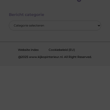
Goedkope Linkbuilding: Hoe Jij Voor Slimme SEO Investeert Zonder je Budget Te Verkrikken
Hoe kan je online geld verdienen? Ontdek de mogelijkheden die écht werken
Bericht categorie
Website index
Cookiebeleid (EU)
@2025 www.kijkopinterieur.nl. All Right Reserved.