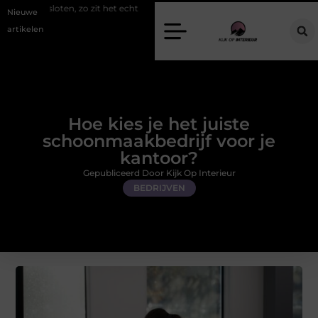
zo zit het echt
Een energiezuinige hanglamp kopen in Gelderland
Nieuwe
artikelen
Hoe kies je het juiste
schoonmaakbedrijf voor je
kantoor?
Gepubliceerd Door Kijk Op Interieur
BEDRIJVEN