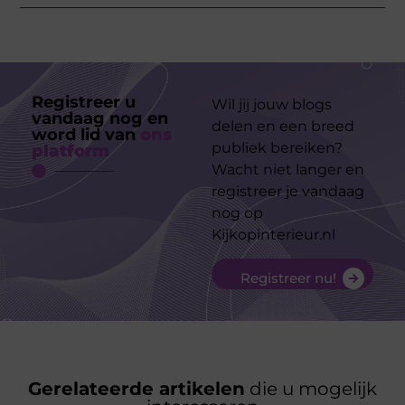
Registreer u
Wil jij jouw blogs
vandaag nog en
delen en een breed
word lid van
ons
publiek bereiken?
platform
Wacht niet langer en
registreer je vandaag
nog op
Kijkopinterieur.nl
Registreer nu!
Gerelateerde artikelen
die u mogelijk