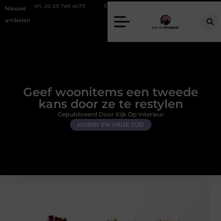
 zo zit het echt
Een energiezuinige hanglamp kopen in Gelderland
Nieuwe
artikelen
Geef woonitems een tweede
kans door ze te restylen
Gepubliceerd Door Kijk Op Interieur
HOBBY EN VRIJE TIJD