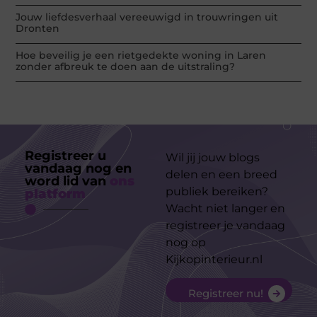
Jouw liefdesverhaal vereeuwigd in trouwringen uit
Dronten
Hoe beveilig je een rietgedekte woning in Laren
zonder afbreuk te doen aan de uitstraling?
Registreer u
Wil jij jouw blogs
vandaag nog en
delen en een breed
word lid van
ons
publiek bereiken?
platform
Wacht niet langer en
registreer je vandaag
nog op
Kijkopinterieur.nl
Registreer nu!