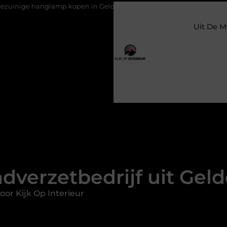
open in Gelderland
Slim toezicht voor een veilige en prettige 
Uit De M
ndverzetbedrijf uit Gel
or Kijk Op Interieur