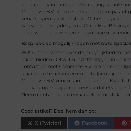
onderdeel van hun dienstverlening is tanksane
Cornelisse B.V. altijd realistisch en transpara
verrassingen komt te staan. Of het nu gaat om
van verontreinigde grond, Cornelisse B.V. zorg
professionele advies en zorgvuldige uitvoering
Bespreek de mogelijkheden met deze speciali
Wilt u meer weten over de mogelijkheden die Co
u kan bieden? Of wilt u inzicht krijgen in de
ko
contact op met Cornelisse B.V. om de mogeli
klaar om u te adviseren en te helpen bij het re
Cornelisse B.V. voor u kan betekenen. Kwalitei
hen voorop, en zij zorgen ervoor dat elk projec
Neem contact op en ervaar zelf de uitstekende 
Goed artikel? Deel hem dan op:
X (Twitter)
Facebook