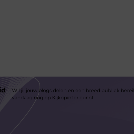
id
Wil jij jouw blogs delen en een breed publiek berei
vandaag nog op Kijkopinterieur.nl