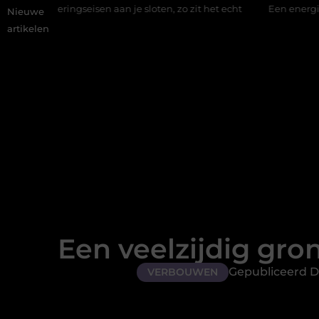
 aan je sloten, zo zit het echt
Een energiezuinige hanglamp k
Nieuwe
artikelen
Een veelzijdig gro
Gepubliceerd Do
VERBOUWEN