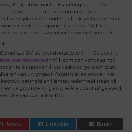
ring. De kosten voor tanksanering worden bij
nt gehouden, zodat u niet voor onverwachte
 het verwijderen van oude olietanks of het saneren
t voor een veilige en grondige aanpak. Met hun
 weet u zeker dat uw project in goede handen is.
st
rnelisse B.V. als grondverzetbedrijf in Gelderland
sten voor tanksanering
? Neem dan vandaag nog
jkheden te bespreken. Hun deskundige team staat
aliseren van uw project. Aarzel niet en ontdek wat
t, betrouwbaarheid en klanttevredenheid staan bij
t met de grootste zorg en precisie wordt uitgevoerd.
service van Cornelisse B.V.
Pinterest
LinkedIn
Email