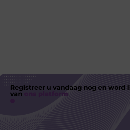
Registreer u vandaag nog en word l
van
ons platform