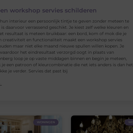
een workshop servies schilderen
n interieur een persoonlijk tintje te geven zonder meteen te
s daarvoor verrassend geschikt. Je kiest zelf welke kleuren en
t resultaat is meteen bruikbaar: een bord, kom of mok die je
n creativiteit en functionaliteit maakt een workshop servies
houden maar niet elke maand nieuwe spullen willen kopen. Je
 waardoor het eindresultaat verzorgd oogt in plaats van
enberg loop je op vaste middagen binnen en begin je meteen,
 je een patroon of kleurcombinatie die net iets anders is dan het
ke je verder. Servies dat past bij
L
WONINGEN
WO