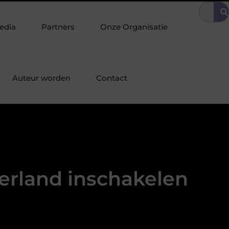
omgeving
Tuinonderhoud tilt uw interieurstijl door naar buiten
edia
Partners
Onze Organisatie
Auteur worden
Contact
derland inschakelen