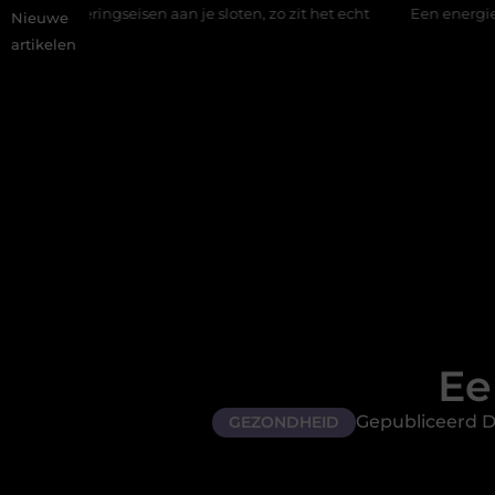
isen aan je sloten, zo zit het echt
Een energiezuinige hanglam
Nieuwe
artikelen
Ee
Gepubliceerd Do
GEZONDHEID