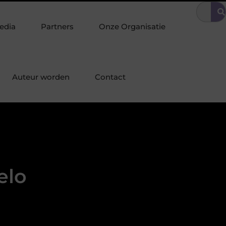
ige omgeving
Tuinonderhoud tilt uw interieurstijl door naar buit
edia
Partners
Onze Organisatie
Auteur worden
Contact
elo