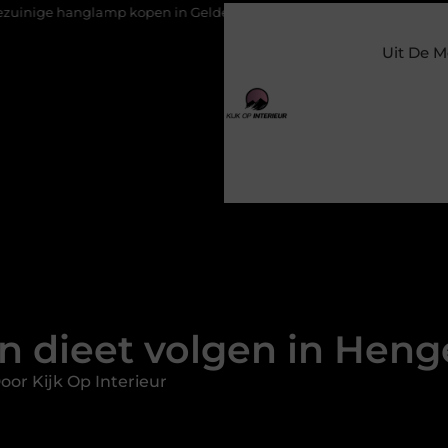
p kopen in Gelderland
Slim toezicht voor een veilige en prett
Uit De M
n dieet volgen in Heng
or Kijk Op Interieur