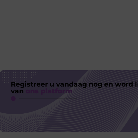
Registreer u vandaag nog en word l
van
ons platform