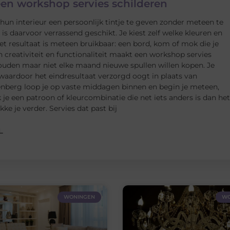
een workshop servies schilderen
n interieur een persoonlijk tintje te geven zonder meteen te
s daarvoor verrassend geschikt. Je kiest zelf welke kleuren en
t resultaat is meteen bruikbaar: een bord, kom of mok die je
n creativiteit en functionaliteit maakt een workshop servies
houden maar niet elke maand nieuwe spullen willen kopen. Je
 waardoor het eindresultaat verzorgd oogt in plaats van
enberg loop je op vaste middagen binnen en begin je meteen,
 je een patroon of kleurcombinatie die net iets anders is dan het
ke je verder. Servies dat past bij
L
WONINGEN
WO