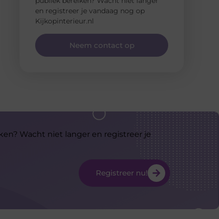
publiek bereiken? Wacht niet langer
en registreer je vandaag nog op
Kijkopinterieur.nl
Neem contact op
ken? Wacht niet langer en registreer je
Registreer nu!