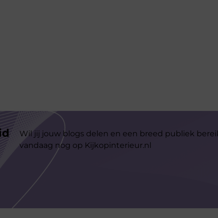
id
Wil jij jouw blogs delen en een breed publiek berei
vandaag nog op Kijkopinterieur.nl