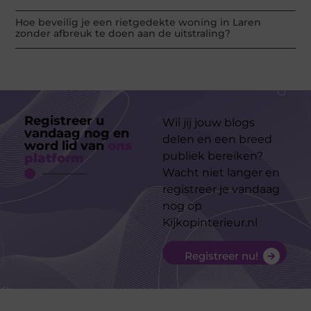
Hoe beveilig je een rietgedekte woning in Laren
zonder afbreuk te doen aan de uitstraling?
Registreer u
Wil jij jouw blogs
vandaag nog en
delen en een breed
word lid van
ons
publiek bereiken?
platform
Wacht niet langer en
registreer je vandaag
nog op
Kijkopinterieur.nl
Registreer nu!