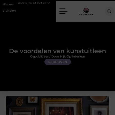
, zo zit het echt
Een energiezuinige hanglamp kopen in Gelderland
Nieuwe
artikelen
De voordelen van kunstuitleen
Gepubliceerd Door Kijk Op Interieur
BEDRIJVEN