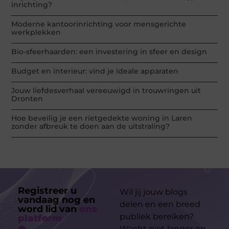
inrichting?
Moderne kantoorinrichting voor mensgerichte
werkplekken
Bio-sfeerhaarden: een investering in sfeer en design
Budget en interieur: vind je ideale apparaten
Jouw liefdesverhaal vereeuwigd in trouwringen uit
Dronten
Hoe beveilig je een rietgedekte woning in Laren
zonder afbreuk te doen aan de uitstraling?
Registreer u
Wil jij jouw blogs
vandaag nog en
delen en een breed
word lid van
ons
publiek bereiken?
platform
Wacht niet langer en