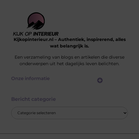
Kijkopinterieur.nl – Authentiek, inspirerend, alles
wat belangrijk is.
Een verzameling van blogs en artikelen die diverse
onderwerpen uit het dagelijks leven belichten.
Onze informatie
Goedkope Linkbuilding: Hoe Jij Voor Slimme SEO Investeert Zonder je Budget Te Verkrikken
Hoe kan je online geld verdienen? Ontdek de mogelijkheden die écht werken
Bericht categorie