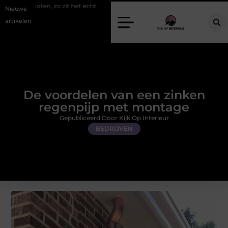
o zit het echt
Een energiezuinige hanglamp kopen in Gelderland
Nieuwe
artikelen
De voordelen van een zinken
regenpijp met montage
Gepubliceerd Door Kijk Op Interieur
BEDRIJVEN