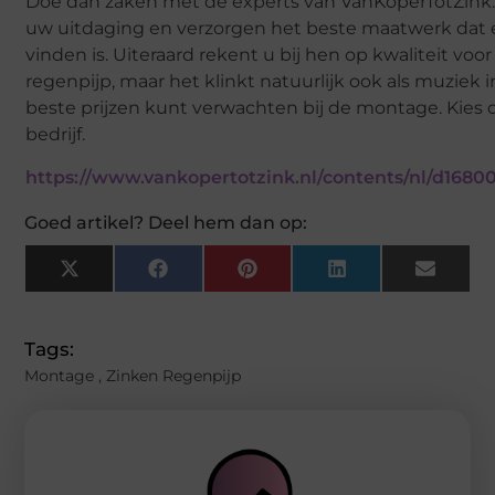
Doe dan zaken met de experts van VanKoperTotZink. 
uw uitdaging en verzorgen het beste maatwerk dat 
vinden is. Uiteraard rekent u bij hen op kwaliteit v
regenpijp, maar het klinkt natuurlijk ook als muziek 
beste prijzen kunt verwachten bij de montage. Kies 
bedrijf.
https://www.vankopertotzink.nl/contents/nl/d168
Goed artikel? Deel hem dan op:
X
Facebook
Pinterest
LinkedIn
Email
(Twitter)
Tags:
Montage
,
Zinken Regenpijp