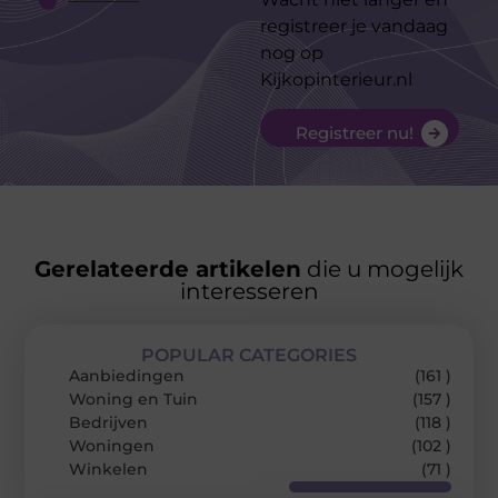
registreer je vandaag
nog op
Kijkopinterieur.nl
Registreer nu!
Gerelateerde artikelen
die u mogelijk
interesseren
POPULAR CATEGORIES
Aanbiedingen
(161 )
Woning en Tuin
(157 )
Bedrijven
(118 )
Woningen
(102 )
Winkelen
(71 )