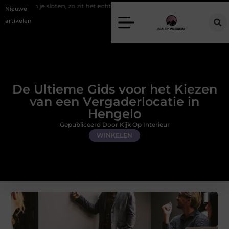
oten, zo zit het echt
Een energiezuinige hanglamp kopen in Gelderla
Nieuwe
artikelen
De Ultieme Gids voor het Kiezen
van een Vergaderlocatie in
Hengelo
Gepubliceerd Door Kijk Op Interieur
WINKELEN