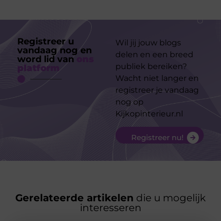
Registreer u
Wil jij jouw blogs
vandaag nog en
delen en een breed
word lid van
ons
publiek bereiken?
platform
Wacht niet langer en
registreer je vandaag
nog op
Kijkopinterieur.nl
Registreer nu!
Gerelateerde artikelen
die u mogelijk
interesseren